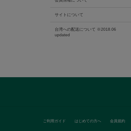
会員情報について
大口注文について
店舗在庫の確認について
クーポンについて
会員登録・ログインについて
トラベルグッズ
サイトについて
店舗へのスムーズなお問い合わせについ
メールマガジンについて
会員情報の変更・退会について
はじめての方へ
レビューについて
台湾への配送について ※2018.06
ランチ
updated
パスワード・メールアドレスの確認
セキュリティについて
台湾/会員登録
バッグ
ご利用環境について
台湾/ご購入
Instagram投稿写真利用に伴う利用規約
キッチン・ダイニング
台湾/配送・関税
レビュー投稿に伴う利用規約
ダイニング
台湾/お問い合わせ
キッチン
インテリア
ご利用ガイド
はじめての方へ
会員規約
インテリア