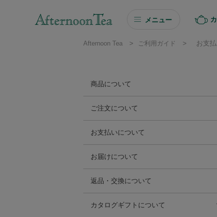
カ
メニュー
>
>
お支払
Afternoon Tea
ご利用ガイド
ギフト
ギフト商品を探す
商品について
ソーシャルギフト
サイズ・カラーについて
ご注文について
商品の予約・お取り置きについて
ショッピングカートについて
カタログギフト
お支払いについて
陶磁器商品の特性
ご注文の変更･キャンセルについて
お支払い方法について
プチギフト
お届けについて
領収書について
配送先について
プチギフト
返品・交換について
送料について
返品・交換について
Afternoon Tea TEAROOM
カタログギフトについて
お届け日数、お届け日時指定について