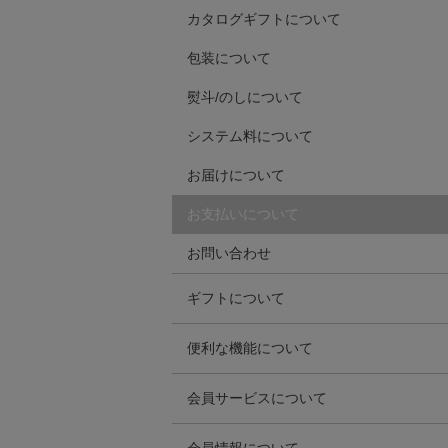
返金について
カタログギフトについて
Afternoon Tea TEAROOM
ご自宅以外の配送について
保証書について
包装について
店舗受け取りについて
PICK UP ITEMS
熨斗/のしについて
ハンディファン
システム料について
お届けについて
日傘
お支払いについて
保冷バッグ
お問い合わせ
ギフトについて
星空シリーズ
ギフトラッピングについて
便利な機能について
無重力シリーズ
熨斗/のしについて
お気に入り登録について
会員サービスについて
ソーシャルギフトについて
値下げ・再入荷お知らせメールについて
バイヤーの「愛用品」
ポイントについて