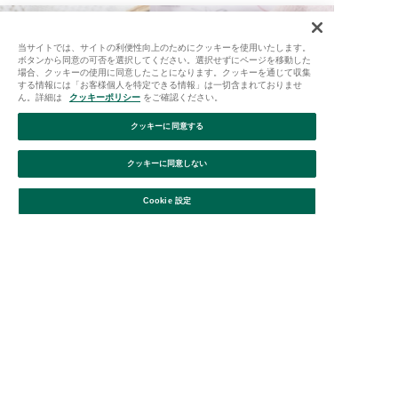
アフタヌーンティーオンラインストアで
当サイトでは、サイトの利便性向上のためにクッキーを使用いたします。
お買い物をしてみよう
ボタンから同意の可否を選択してください。選択せずにページを移動した
場合、クッキーの使用に同意したことになります。クッキーを通じて収集
する情報には「お客様個人を特定できる情報」は一切含まれておりませ
トップページへ
ん。詳細は
クッキーポリシー
をご確認ください。
クッキーに同意する
クッキーに同意しない
アフタヌーンティー・リビングに
新しい商品を探しに行ってみよう
Cookie 設定
ショップ検索
アフタヌーンティー・ティールームで
季節のティータイムを楽しもう
ショップ検索