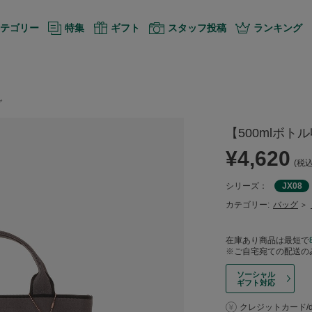
テゴリー
特集
ギフト
スタッフ投稿
ランキング
グ
【500mlボ
¥4,620
(税込
シリーズ：
JX08
カテゴリー:
バッグ
>
在庫あり商品は最短で
※ご自宅宛ての配送の
ソーシャル
ギフト対応
クレジットカード/d払