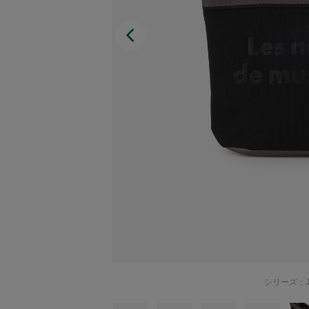
Afternoon Tea TEAROOM
PICK UP ITEMS
ハンディファン
日傘
保冷バッグ
星空シリーズ
無重力シリーズ
シリーズ：J
バイヤーの「愛用品」