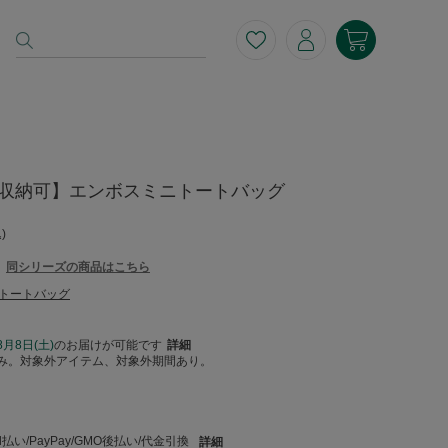
トル収納可】エンボスミニトートバッグ
)
同シリーズの商品はこちら
トートバッグ
8月8日(土)
のお届けが可能です
詳細
み。対象外アイテム、対象外期間あり。
い/PayPay/GMO後払い/代金引換
詳細