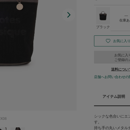
―
在庫あ
ブラック
お気に入
お気に入
ご登録の
送料につい
店舗へお問い合わせの
アイテム説明
シックな色合いにエ
X08
す。
持ち手の丸いメタルチ