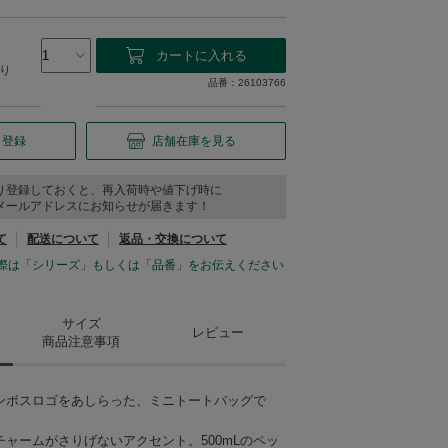
り
品番：26103766
り登録
店舗在庫を見る
り登録しておくと、再入荷時や値下げ時に
メールアドレスにお知らせが届きます！
て
配送について
返品・交換について
際は「シリーズ」もしくは「品番」をお伝えください
サイズ
レビュー
商品注意事項
ンボスロゴをあしらった、ミニトートバッグで
ャームがさりげないアクセント。500mLのペッ