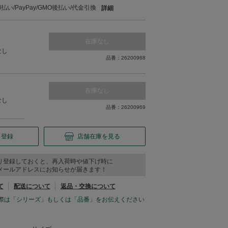
い/PayPay/GMO後払い/代金引換
詳細
在庫なし
なし
品番：26200968
在庫なし
なし
品番：26200969
り登録
店舗在庫を見る
り登録しておくと、再入荷時や値下げ時に
メールアドレスにお知らせが届きます！
て
配送について
返品・交換について
際は「シリーズ」もしくは「品番」をお伝えください