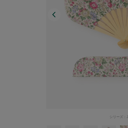
Afternoon Tea TEAROOM
PICK UP ITEMS
ハンディファン
日傘
保冷バッグ
星空シリーズ
無重力シリーズ
シリーズ：J
バイヤーの「愛用品」