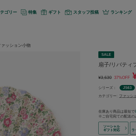
テゴリー
特集
ギフト
スタッフ投稿
ランキング
ファッション小物
SALE
扇子/リバティ
¥3,630
37%OFF
シリーズ：
JS63
カテゴリー:
ファッシ
在庫あり商品は最短で
※ご自宅宛ての配送の
ソーシャル
ギフト対応
ラ