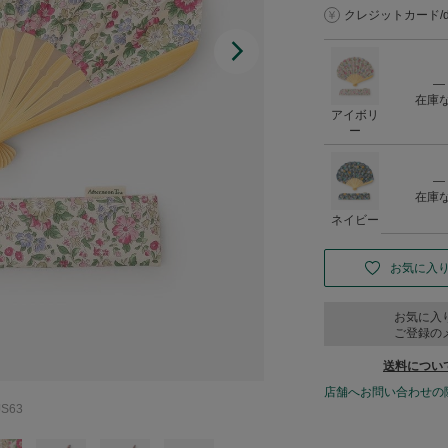
クレジットカード/d払
―
在庫
アイボリ
ー
―
在庫
ネイビー
お気に入
お気に入
ご登録の
送料につい
店舗へお問い合わせの
S63