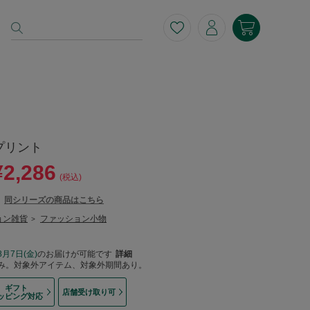
プリント
¥2,286
(税込)
同シリーズの商品はこちら
ョン雑貨
ファッション小物
>
8月7日(金)
のお届けが可能です
詳細
み。対象外アイテム、対象外期間あり。
ギフト
店舗受け取り可
ッピング対応