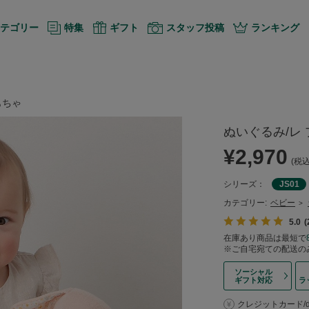
テゴリー
特集
ギフト
スタッフ投稿
ランキング
もちゃ
ぬいぐるみ/レ 
¥2,970
(税込
シリーズ：
JS01
カテゴリー:
ベビー
>
5.0
在庫あり商品は最短で
※ご自宅宛ての配送の
ソーシャル
ギフト対応
ラ
クレジットカード/d払