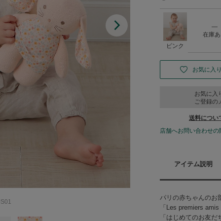
―
在庫あ
ピンク
お気に入
お気に入
ご登録の
送料につい
店舗へお問い合わせの
アイテム説明
パリの赤ちゃんのお
S01
「Les premier
「はじめてのお友だ