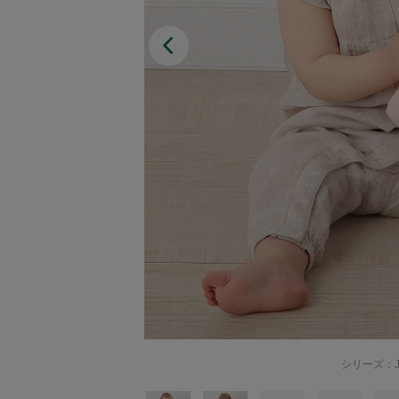
Afternoon Tea TEAROOM
PICK UP ITEMS
ハンディファン
日傘
保冷バッグ
星空シリーズ
無重力シリーズ
シリーズ：J
バイヤーの「愛用品」