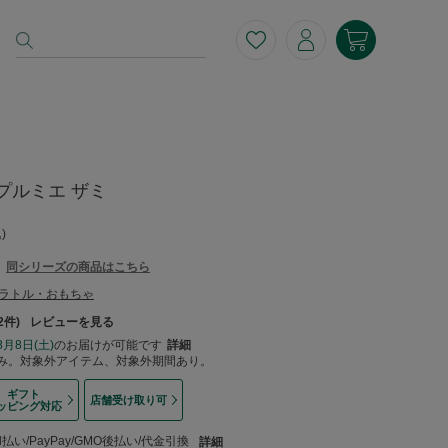
プルミエ ザミ
)
同シリーズの商品はこちら
ラトル・おもちゃ
2
レビューを見る
8月8日(土)
のお届けが可能です
詳細
み。対象外アイテム、対象外期間あり。
ギフト
店舗受け取り可
ッピング対応
い/PayPay/GMO後払い/代金引換
詳細