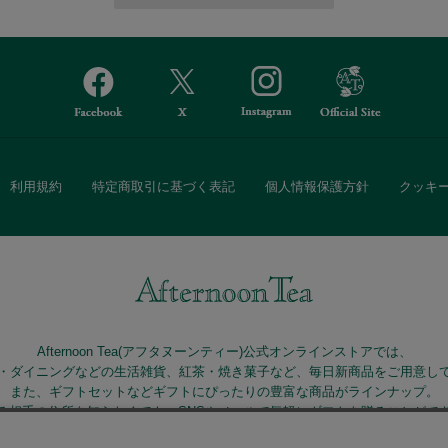
利用規約
特定商取引に基づく表記
個人情報保護方針
クッキ
Afternoon Tea(アフタヌーンティー)公式オンラインストアでは、
・ダイニングなどの生活雑貨、紅茶・焼き菓子など、毎日新商品をご用意し
また、ギフトセットなどギフトにぴったりの豊富な商品がラインナップ。
る相手の住所を知らなくても、SNSやメールで気軽にギフトを贈ることがで
「ソーシャルギフト」サービスもご提供しています。