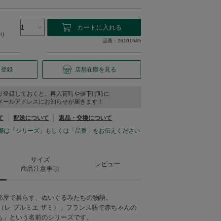
り
品番：26101645
り登録
店舗在庫を見る
り登録しておくと、再入荷時や値下げ時に
メールアドレスにお知らせが届きます！
て
配送について
返品・交換について
際は「シリーズ」もしくは「品番」をお伝えください
サイズ
レビュー
商品注意事項
部屋で暮らす、ぬいぐるみたちの物語。
s amis（レ プルミエ ザミ）」フランス語で赤ちゃんの
ち」という名前のシリーズです。