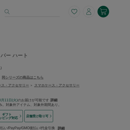
バー ハート
)
同シリーズの商品はこちら
ース・アクセサリー
スマホケース・アクセサリー
>
8月11日(火)
のお届けが可能です
詳細
み。対象外アイテム、対象外期間あり。
ギフト
店舗受け取り可
ッピング対応
い/PayPay/GMO後払い/代金引換
詳細