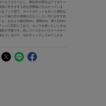
eaロゴはゴールドカラーにし、柄以外の部分はアイボリー
体的に甘すぎず上品な雰囲気に仕上がっていま
れるブック型で、カードポケットも付いた便利な
ュレス派の方や荷物を少なくしたい方におすすめ
よ。おおよそ縦155mm、横80mm、厚さ12mm
フォンに対応しており、カメラを使いたいときは
撮影が可能です。同シリーズからパスケースやペ
揃えているので、ぜひチェックしてみてくださ