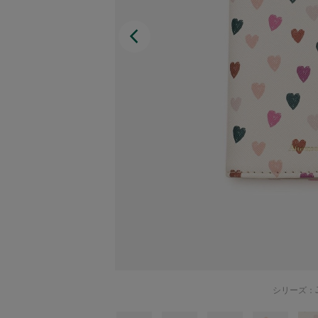
Afternoon Tea TEAROOM
PICK UP ITEMS
ハンディファン
日傘
保冷バッグ
星空シリーズ
無重力シリーズ
シリーズ：J
バイヤーの「愛用品」