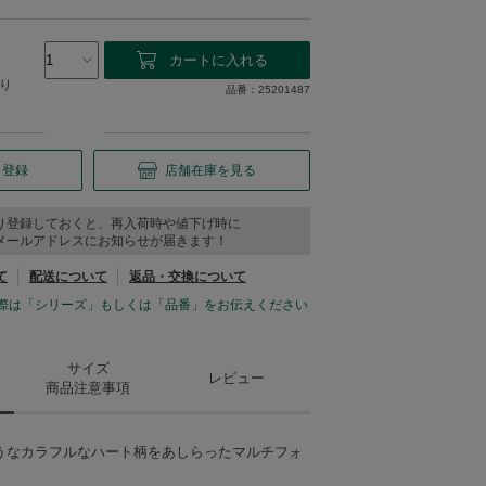
り
品番：25201487
り登録
店舗在庫を見る
り登録しておくと、再入荷時や値下げ時に
メールアドレスにお知らせが届きます！
て
配送について
返品・交換について
際は「シリーズ」もしくは「品番」をお伝えください
サイズ
レビュー
商品注意事項
うなカラフルなハート柄をあしらったマルチフォ