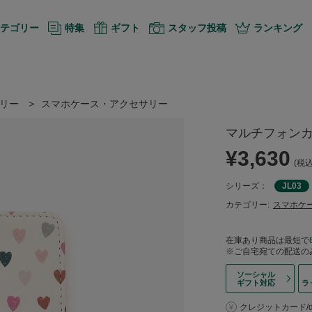
テゴリー
特集
ギフト
スタッフ投稿
ランキング
リー
>
スマホケース・アクセサリー
マルチフォンカ
¥3,630
(税込
シリーズ：
JL03
カテゴリー:
スマホケ
在庫あり商品は最短で
※ご自宅宛ての配送の
ソーシャル
ギフト対応
ラ
クレジットカード/d払