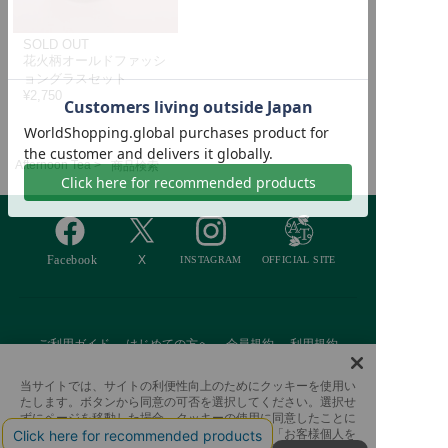
SOLD OUT
花火柄オールドファッシ
ョングラスセット
¥2,750
Afternoon Tea >
商品検索
ご利用ガイド
はじめての方へ
会員規約
利用規約
特定商取引に基づく表記
個人情報保護方針
クッキーポリシー
当サイトでは、サイトの利便性向上のためにクッキーを使用い
たします。ボタンから同意の可否を選択してください。選択せ
採用情報
FAQ
お問い合わせ
ずにページを移動した場合、クッキーの使用に同意したことに
なります。クッキーを通じて収集する情報には「お客様個人を