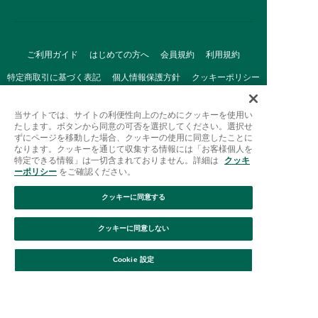
ご利用ガイド
はじめての方へ
会員規約
利用規約
特定商取引に基づく表記
個人情報保護方針
クッキーポリシー
採用情報
FAQ
お問い合わせ
当サイトでは、サイトの利便性向上のためにクッキーを使用い
たします。ボタンから同意の可否を選択してください。選択せ
ずにページを移動した場合、クッキーの使用に同意したことに
なります。クッキーを通じて収集する情報には「お客様個人を
特定できる情報」は一切含まれておりません。詳細は
クッキ
ーポリシー
をご確認ください。
クッキーに同意する
Afternoon Tea(アフタヌーンティー)公式オンラインストアで
は、
クッキーに同意しない
キッチン・ダイニングなどの生活雑貨、紅茶・焼き菓子など、
絞り込み
並び替え
毎日新商品をご用意しています。
Cookie 設定
また、ギフトセットなどギフトにぴったりの
豊富な商品がラインナップ。
贈る相手の住所を知らなくても、