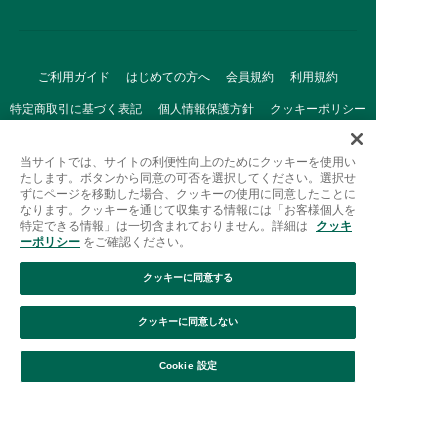
ご利用ガイド
はじめての方へ
会員規約
利用規約
特定商取引に基づく表記
個人情報保護方針
クッキーポリシー
採用情報
FAQ
お問い合わせ
当サイトでは、サイトの利便性向上のためにクッキーを使用い
たします。ボタンから同意の可否を選択してください。選択せ
ずにページを移動した場合、クッキーの使用に同意したことに
なります。クッキーを通じて収集する情報には「お客様個人を
特定できる情報」は一切含まれておりません。詳細は
クッキ
ーポリシー
をご確認ください。
クッキーに同意する
Afternoon Tea(アフタヌーンティー)公式オンラインストアで
は、
クッキーに同意しない
キッチン・ダイニングなどの生活雑貨、紅茶・焼き菓子など、
絞り込み
並び替え
毎日新商品をご用意しています。
Cookie 設定
また、ギフトセットなどギフトにぴったりの
豊富な商品がラインナップ。
贈る相手の住所を知らなくても、