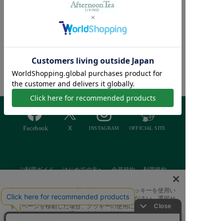
SOLD OUT
SOLD OUT
ミニフィギュア/JIM SH
スヌーピー コージーウ
ORE/PEANUTS
ィークエンドルーム/PE
¥2,970
ANUTS
¥7,920
Afternoon Tea >
商品検索
ご利用ガイド
はじめての方へ
会員規約
利用規約
特定商取引に基づく表記
個人情報保護方針
クッキーポリシー
当サイトでは、サイトの利便性向上のためにクッキーを使用い
たします。ボタンから同意の可否を選択してください。選択せ
採用情報
FAQ
お問い合わせ
ずにページを移動した場合、クッキーの使用に同意したことに
なります。クッキーを通じて収集する情報には「お客様個人を