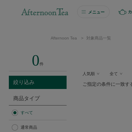
カ
メニュー
ギフト
Afternoon Tea
>
対象商品一覧
ギフト商品を探す
0
ソーシャルギフト
件
人気順
全て
カタログギフト
絞り込み
ご指定の条件に一致す
プチギフト
商品タイプ
プチギフト
すべて
Afternoon Tea TEAROOM
通常商品