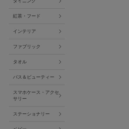
ダイニング
トラベルグッズ
紅茶・フード
インテリア
ランチ
ファブリック
バッグ
タオル
キッチン・ダイニング
バス＆ビューティー
ダイニング
スマホケース・アクセ
キッチン
サリー
インテリア
ステーショナリー
インテリア