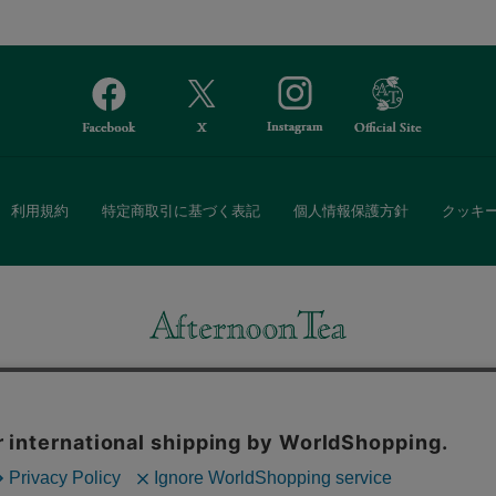
利用規約
特定商取引に基づく表記
個人情報保護方針
クッキ
Afternoon Tea(アフタヌーンティー)公式オンラインストアでは、
・ダイニングなどの生活雑貨、紅茶・焼き菓子など、毎日新商品をご用意し
また、ギフトセットなどギフトにぴったりの豊富な商品がラインナップ。
る相手の住所を知らなくても、SNSやメールで気軽にギフトを贈ることがで
「ソーシャルギフト」サービスもご提供しています。
。ボタンから同意の可否を選択してください。選