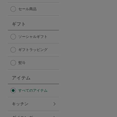
Afternoon Tea TEAROOM
セール商品
PICK UP ITEMS
ギフト
ハンディファン
ソーシャルギフト
ギフトラッピング
日傘
熨斗
保冷バッグ
アイテム
星空シリーズ
すべてのアイテム
無重力シリーズ
キッチン
バイヤーの「愛用品」