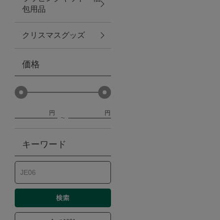
包用品
ベビー
クリスマスグッズ
WEB限定
価格
Outlet
円
円
防災グッズ・非常食
キーワード
トレーニング
ヴィンテージ