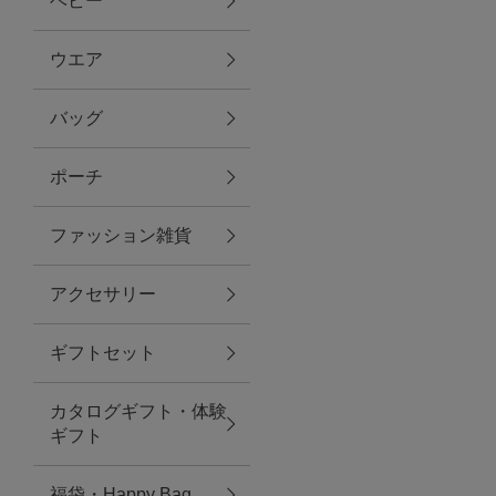
ベビー
ファブリック
ウエア
バッグ
グリーン
ポーチ
バス＆ビューティー
ファッション雑貨
バス＆ビューティー
アクセサリー
タオル
ギフトセット
ウエア＆バッグ
カタログギフト・体験
ウエア
ギフト
レイングッズ
福袋・Happy Bag