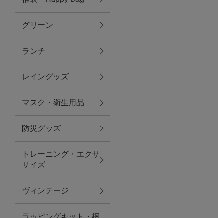
グリーン
アクセサリー
ランチ
ファッション雑貨
レイングッズ
ファッショングッズ
マスク・衛生用品
スマホケース・アクセサリー
防災グッズ
ポーチ
トレーニング・エクサ
サイズ
ステーショナリー
その他
ヴィンテージ
紅茶・フード
ラッピングキット・梱