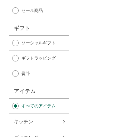
Afternoon Tea TEAROOM
セール商品
PICK UP ITEMS
ギフト
ハンディファン
ソーシャルギフト
ギフトラッピング
日傘
熨斗
保冷バッグ
アイテム
星空シリーズ
すべてのアイテム
無重力シリーズ
キッチン
バイヤーの「愛用品」