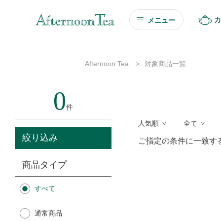
カ
メニュー
ギフト
Afternoon Tea
>
対象商品一覧
ギフト商品を探す
0
ソーシャルギフト
件
人気順
全て
カタログギフト
絞り込み
ご指定の条件に一致す
プチギフト
商品タイプ
プチギフト
すべて
Afternoon Tea TEAROOM
通常商品