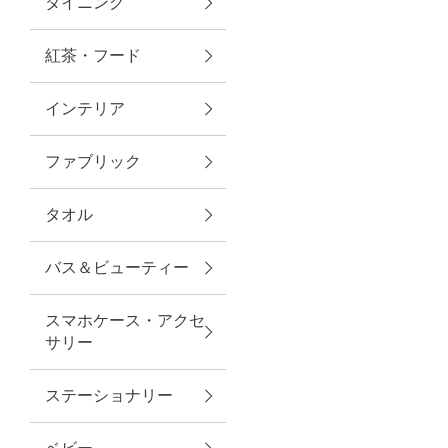
ダイニング
トラベルグッズ
紅茶・フード
インテリア
ランチ
ファブリック
バッグ
タオル
キッチン・ダイニング
バス＆ビューティー
ダイニング
スマホケース・アクセ
キッチン
サリー
インテリア
ステーショナリー
インテリア