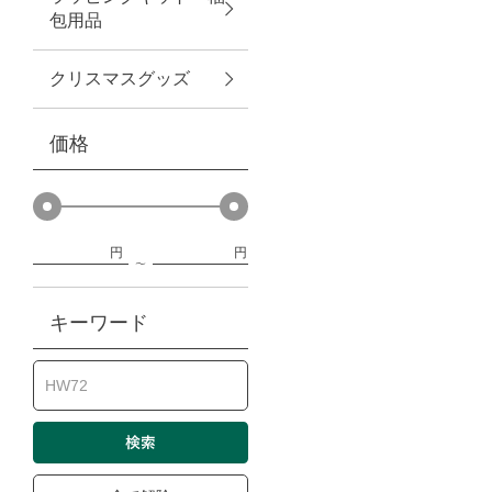
包用品
ベビー
クリスマスグッズ
WEB限定
価格
Outlet
円
円
防災グッズ・非常食
キーワード
トレーニング
ヴィンテージ