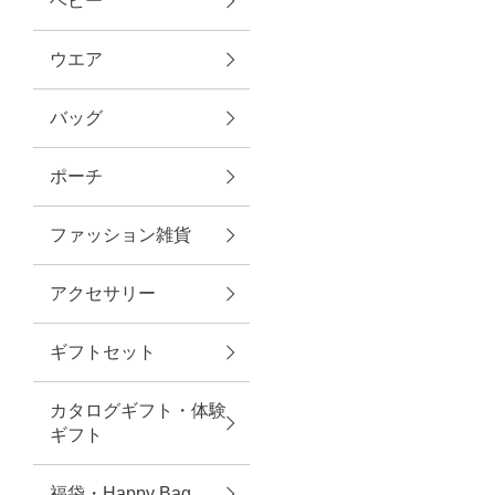
ベビー
ファブリック
ウエア
バッグ
グリーン
ポーチ
バス＆ビューティー
ファッション雑貨
バス＆ビューティー
アクセサリー
タオル
ギフトセット
ウエア＆バッグ
カタログギフト・体験
ウエア
ギフト
レイングッズ
福袋・Happy Bag