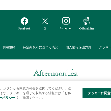
利用規約
特定商取引に基づく表記
個人情報保護方針
クッキ
Afternoon Tea(アフタヌーンティー)公式オンラインストアでは、
。ボタンから同意の可否を選択してください。選
・ダイニングなどの生活雑貨、紅茶・焼き菓子など、毎日新商品をご用意し
ます。クッキーを通じて収集する情報には「お客
クッキーに同意
ーポリシー
をご確認ください。
また、ギフトセットなどギフトにぴったりの豊富な商品がラインナップ。
る相手の住所を知らなくても、SNSやメールで気軽にギフトを贈ることがで
「ソーシャルギフト」サービスもご提供しています。