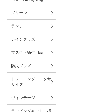
グリーン
アクセサリー
ランチ
ファッション雑貨
レイングッズ
ファッショングッズ
マスク・衛生用品
スマホケース・アクセサリー
防災グッズ
ポーチ
トレーニング・エクサ
サイズ
ステーショナリー
その他
ヴィンテージ
紅茶・フード
ラッピングキット・梱