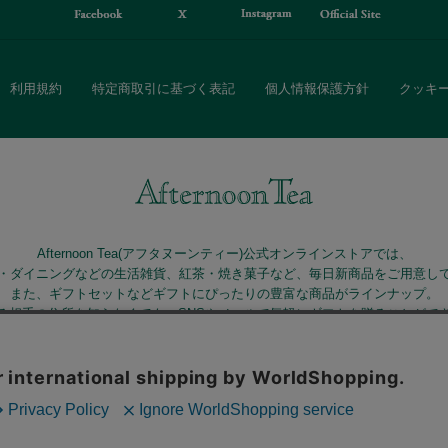
利用規約
特定商取引に基づく表記
個人情報保護方針
クッキ
Afternoon Tea(アフタヌーンティー)公式オンラインストアでは、
・ダイニングなどの生活雑貨、紅茶・焼き菓子など、毎日新商品をご用意し
また、ギフトセットなどギフトにぴったりの豊富な商品がラインナップ。
る相手の住所を知らなくても、SNSやメールで気軽にギフトを贈ることがで
「ソーシャルギフト」サービスもご提供しています。
Copyright© ICL inc All Rights Reserved.
。ボタンから同意の可否を選択してください。選
ます。クッキーを通じて収集する情報には「お客
クッキーに同意