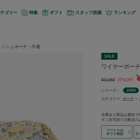
テゴリー
特集
ギフト
スタッフ投稿
ランキング
ィッシュポーチ・巾着
SALE
ワイヤーポーチ
¥3,080
37%OFF
シリーズ：
JU04
カテゴリー:
ポーチ
>
在庫あり商品は最短で
※ご自宅宛ての配送の
ソーシャル
ギフト対応
ラ