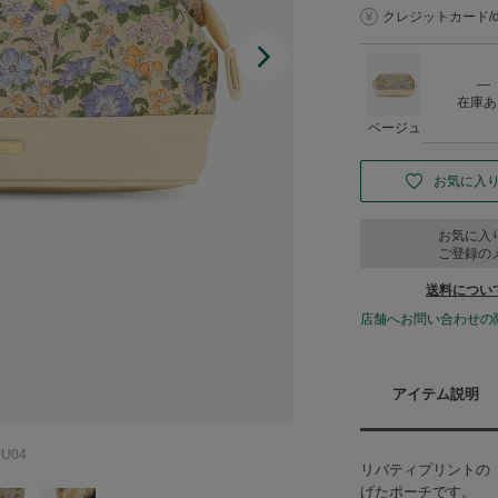
クレジットカード/d払
―
在庫あ
ベージュ
お気に入
お気に入
ご登録の
送料につい
店舗へお問い合わせの
アイテム説明
U04
リバティプリントの「C
げたポーチです。