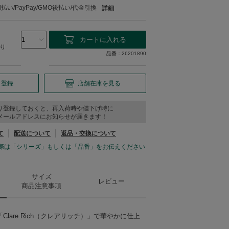
い/PayPay/GMO後払い/代金引換
詳細
り
品番：26201890
り登録
店舗在庫を見る
り登録しておくと、再入荷時や値下げ時に
メールアドレスにお知らせが届きます！
て
配送について
返品・交換について
際は「シリーズ」もしくは「品番」をお伝えください
サイズ
レビュー
商品注意事項
lare Rich（クレアリッチ）」で華やかに仕上