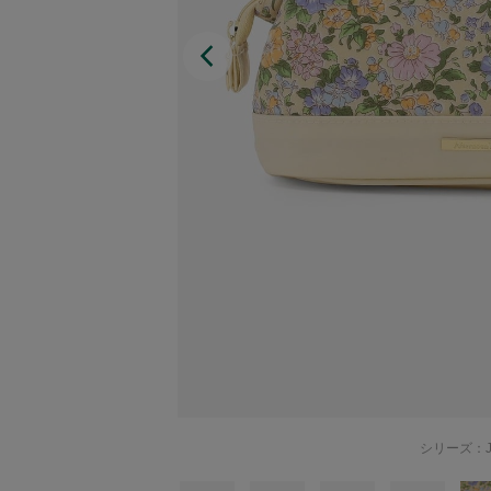
Afternoon Tea TEAROOM
PICK UP ITEMS
ハンディファン
日傘
保冷バッグ
星空シリーズ
無重力シリーズ
シリーズ：J
バイヤーの「愛用品」