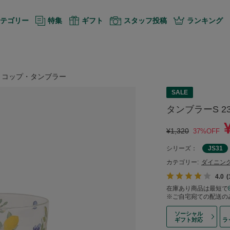
テゴリー
特集
ギフト
スタッフ投稿
ランキング
・コップ・タンブラー
SALE
タンブラーS 2
¥1,320
37%OFF
シリーズ：
JS31
カテゴリー:
ダイニン
4.0
在庫あり商品は最短で
※ご自宅宛ての配送の
ソーシャル
ギフト対応
ラ