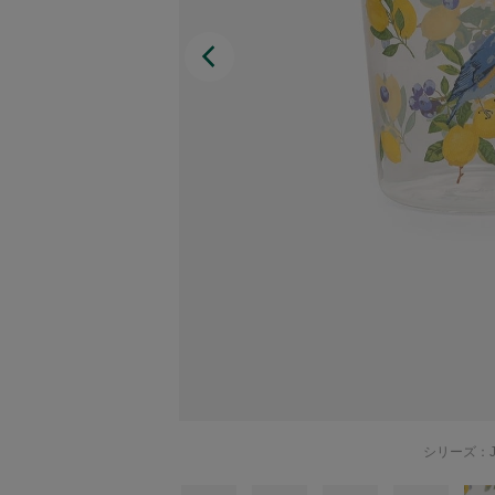
Afternoon Tea TEAROOM
PICK UP ITEMS
ハンディファン
日傘
保冷バッグ
星空シリーズ
無重力シリーズ
シリーズ：J
バイヤーの「愛用品」