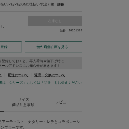
い/PayPay/GMO後払い/代金引換
詳細
在庫なし
なし
品番：26201397
り登録
店舗在庫を見る
り登録しておくと、再入荷時や値下げ時に
メールアドレスにお知らせが届きます！
て
配送について
返品・交換について
際は「シリーズ」もしくは「品番」をお伝えください
サイズ
レビュー
商品注意事項
るアーティスト、ナタリー・レテとコラボレーシ
タンブラーです。