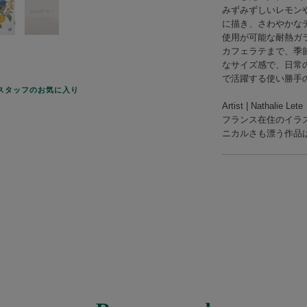
みずみずしいレモン
に描き、さわやかな
使用が可能な耐熱ガ
カフェラテまで、季節
なサイズ感で、日常
で活躍する使い勝手
スタッフのお気に入り
Artist | Nathali
フランス在住のイラ
ニカルさも漂う作品