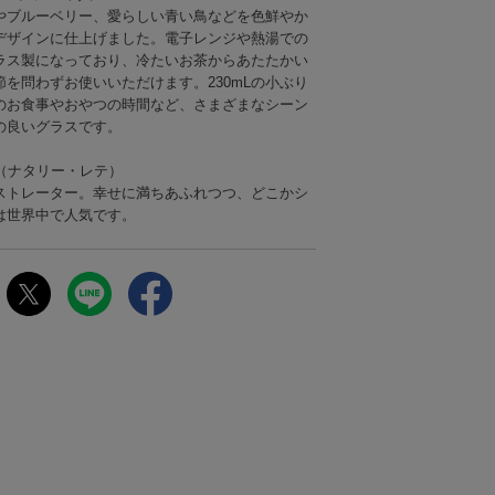
やブルーベリー、愛らしい青い鳥などを色鮮やか
デザインに仕上げました。電子レンジや熱湯での
ラス製になっており、冷たいお茶からあたたかい
を問わずお使いいただけます。230mLの小ぶり
のお食事やおやつの時間など、さまざまなシーン
の良いグラスです。
e Lete（ナタリー・レテ）
ストレーター。幸せに満ちあふれつつ、どこかシ
は世界中で人気です。