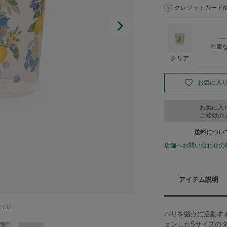
クレジットカード/d払
―
在庫
クリア
お気に入
お気に入
ご登録の
送料につい
店舗へお問い合わせの
アイテム説明
S31
パリを拠点に活動す
ョンしたSサイズの