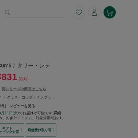
30ml/ナタリー・レテ
¥831
(税込)
同シリーズの商品はこちら
グ
グラス・コップ・タンブラー
>
1
レビューを見る
8月11日(火)
のお届けが可能です
詳細
み。対象外アイテム、対象外期間あり。
ギフト
店舗受け取り可
ッピング対応