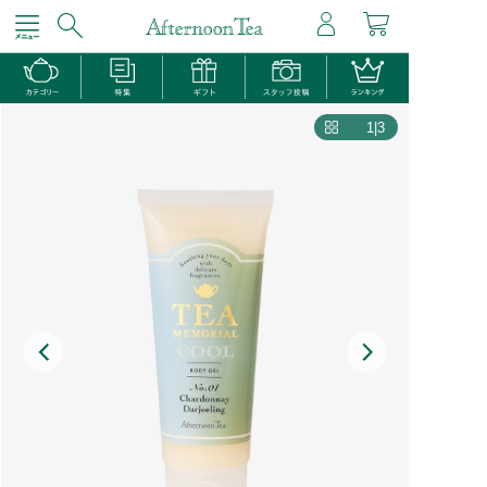
1
|
3