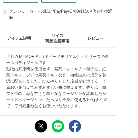
クレジットカード/d払い/PayPay/GMO後払い/代金引換
詳
細
サイズ
アイテム説明
レビュー
商品注意事項
「TEA MEMORIAL（ティーメモリアル）」シリーズのク
ールボディジェルです。
動物由来原料を使用せず、紫茶エキスやチャ種子油、紅
茶エキス、ブドウ果実エキスなど、植物由来の成分を贅
沢に配合しました。ひんやりとした冷感が心地よく、う
るおいを与えてみずみずしい肌に整えます。香りは、白
ブドウの上品な甘さと華やかなダージリンが調和したシ
ャルドネダージリン。たっぷり全身に使える100gサイズ
で、毎日気兼ねなくお使いいただけます。