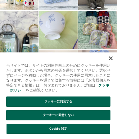
当サイトでは、サイトの利便性向上のためにクッキーを使用い
たします。ボタンから同意の可否を選択してください。選択せ
ずにページを移動した場合、クッキーの使用に同意したことに
なります。クッキーを通じて収集する情報には「お客様個人を
特定できる情報」は一切含まれておりません。詳細は
クッキ
ーポリシー
をご確認ください。
クッキーに同意する
Afternoon Tea >
クッキーに同意しない
バス＆ビューティー >
フェイスケア・ヘアケア・ボディケア
Cookie 設定