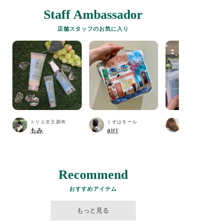
Staff Ambassador
店舗スタッフのお気に入り
トリエ京王調布
くずはモール
ホワイティうめ
もみ
airi
ふるかわ
Recommend
おすすめアイテム
もっと見る