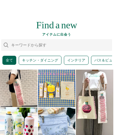
Find
a
new
アイテムに出会う
全て
キッチン・ダイニング
インテリア
バス＆ビューティー