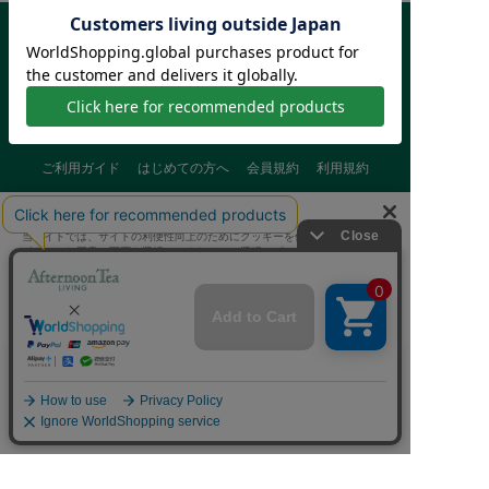
ご利用ガイド
はじめての方へ
会員規約
利用規約
特定商取引に基づく表記
個人情報保護方針
クッキーポリシー
当サイトでは、サイトの利便性向上のためにクッキーを使用いたします。
採用情報
FAQ
お問い合わせ
ボタンから同意の可否を選択してください。選択せずにページを移動した
場合、クッキーの使用に同意したことになります。クッキーを通じて収集
する情報には「お客様個人を特定できる情報」は一切含まれておりませ
ん。詳細は
クッキーポリシー
をご確認ください。
クッキーに同意する
Afternoon Tea(アフタヌーンティー)公式オンラインストアで
クッキーに同意しない
は、
キッチン・ダイニングなどの生活雑貨、紅茶・焼き菓子など、
毎日新商品をご用意しています。
Cookie 設定
また、ギフトセットなどギフトにぴったりの
豊富な商品がラインナップ。