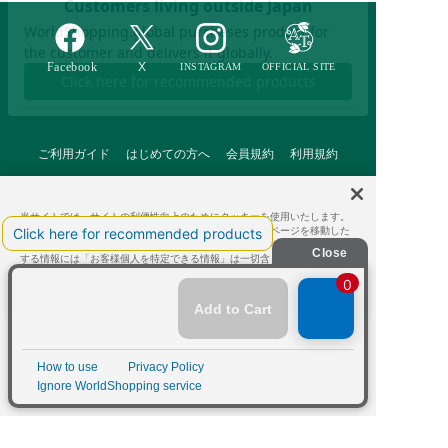
ご利用ガイド
はじめての方へ
会員規約
利用規約
特定商取引に基づく表記
個人情報保護方針
クッキーポリシー
当サイトでは、サイトの利便性向上のためにクッキーを使用いたします。
採用情報
FAQ
お問い合わせ
ボタンから同意の可否を選択してください。選択せずにページを移動した
場合、クッキーの使用に同意したことになります。クッキーを通じて収集
する情報には「お客様個人を特定できる情報」は一切含まれておりませ
ん。詳細は
クッキーポリシー
をご確認ください。
クッキーに同意する
Afternoon Tea(アフタヌーンティー)公式オンラインストアで
クッキーに同意しない
は、
キッチン・ダイニングなどの生活雑貨、紅茶・焼き菓子など、
毎日新商品をご用意しています。
Cookie 設定
また、ギフトセットなどギフトにぴったりの
豊富な商品がラインナップ。