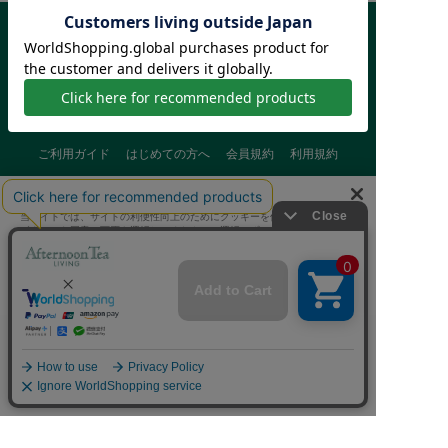
ご利用ガイド
はじめての方へ
会員規約
利用規約
特定商取引に基づく表記
個人情報保護方針
クッキーポリシー
当サイトでは、サイトの利便性向上のためにクッキーを使用いたします。
採用情報
FAQ
お問い合わせ
ボタンから同意の可否を選択してください。選択せずにページを移動した
場合、クッキーの使用に同意したことになります。クッキーを通じて収集
する情報には「お客様個人を特定できる情報」は一切含まれておりませ
ん。詳細は
クッキーポリシー
をご確認ください。
クッキーに同意する
Afternoon Tea(アフタヌーンティー)公式オンラインストアで
クッキーに同意しない
は、
キッチン・ダイニングなどの生活雑貨、紅茶・焼き菓子など、
毎日新商品をご用意しています。
Cookie 設定
また、ギフトセットなどギフトにぴったりの
豊富な商品がラインナップ。