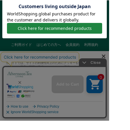
ご利用ガイド
はじめての方へ
会員規約
利用規約
特定商取引に基づく表記
個人情報保護方針
クッキーポリシー
当サイトでは、サイトの利便性向上のためにクッキーを使用いたします。
採用情報
FAQ
お問い合わせ
ボタンから同意の可否を選択してください。選択せずにページを移動した
場合、クッキーの使用に同意したことになります。クッキーを通じて収集
する情報には「お客様個人を特定できる情報」は一切含まれておりませ
ん。詳細は
クッキーポリシー
をご確認ください。
クッキーに同意する
Afternoon Tea(アフタヌーンティー)公式オンラインストアで
クッキーに同意しない
は、
キッチン・ダイニングなどの生活雑貨、紅茶・焼き菓子など、
毎日新商品をご用意しています。
Cookie 設定
また、ギフトセットなどギフトにぴったりの
豊富な商品がラインナップ。