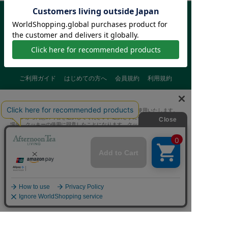
ご利用ガイド
はじめての方へ
会員規約
利用規約
特定商取引に基づく表記
個人情報保護方針
クッキーポリシー
当サイトでは、サイトの利便性向上のためにクッキーを使用いたします。
採用情報
FAQ
お問い合わせ
ボタンから同意の可否を選択してください。選択せずにページを移動した
場合、クッキーの使用に同意したことになります。クッキーを通じて収集
する情報には「お客様個人を特定できる情報」は一切含まれておりませ
ん。詳細は
クッキーポリシー
をご確認ください。
クッキーに同意する
Afternoon Tea(アフタヌーンティー)公式オンラインストアで
クッキーに同意しない
は、
キッチン・ダイニングなどの生活雑貨、紅茶・焼き菓子など、
毎日新商品をご用意しています。
Cookie 設定
また、ギフトセットなどギフトにぴったりの
豊富な商品がラインナップ。