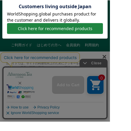
ご利用ガイド
はじめての方へ
会員規約
利用規約
特定商取引に基づく表記
個人情報保護方針
クッキーポリシー
当サイトでは、サイトの利便性向上のためにクッキーを使用いたします。
採用情報
FAQ
お問い合わせ
ボタンから同意の可否を選択してください。選択せずにページを移動した
場合、クッキーの使用に同意したことになります。クッキーを通じて収集
する情報には「お客様個人を特定できる情報」は一切含まれておりませ
ん。詳細は
クッキーポリシー
をご確認ください。
クッキーに同意する
Afternoon Tea(アフタヌーンティー)公式オンラインストアで
クッキーに同意しない
は、
キッチン・ダイニングなどの生活雑貨、紅茶・焼き菓子など、
毎日新商品をご用意しています。
Cookie 設定
また、ギフトセットなどギフトにぴったりの
豊富な商品がラインナップ。