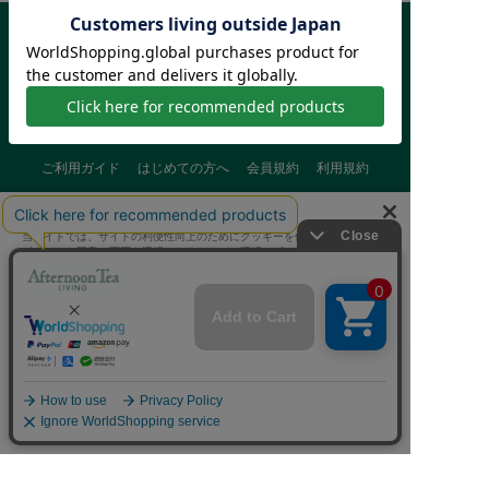
ご利用ガイド
はじめての方へ
会員規約
利用規約
特定商取引に基づく表記
個人情報保護方針
クッキーポリシー
当サイトでは、サイトの利便性向上のためにクッキーを使用いたします。
採用情報
FAQ
お問い合わせ
ボタンから同意の可否を選択してください。選択せずにページを移動した
場合、クッキーの使用に同意したことになります。クッキーを通じて収集
する情報には「お客様個人を特定できる情報」は一切含まれておりませ
ん。詳細は
クッキーポリシー
をご確認ください。
クッキーに同意する
Afternoon Tea(アフタヌーンティー)公式オンラインストアで
クッキーに同意しない
は、
キッチン・ダイニングなどの生活雑貨、紅茶・焼き菓子など、
毎日新商品をご用意しています。
Cookie 設定
また、ギフトセットなどギフトにぴったりの
豊富な商品がラインナップ。