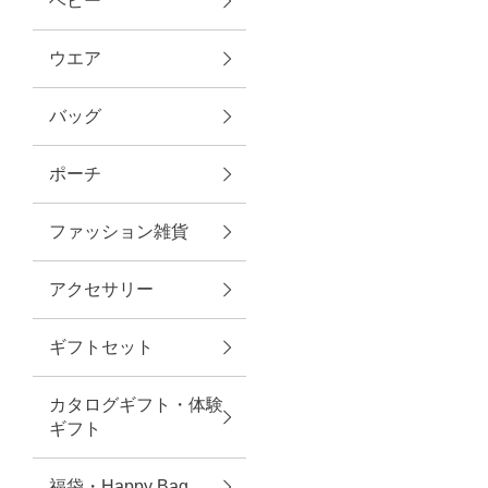
ベビー
ファブリック
ウエア
バッグ
グリーン
ポーチ
バス＆ビューティー
ファッション雑貨
バス＆ビューティー
アクセサリー
タオル
ギフトセット
ウエア＆バッグ
カタログギフト・体験
ウエア
ギフト
レイングッズ
福袋・Happy Bag