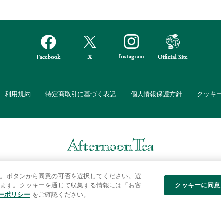
利用規約
特定商取引に基づく表記
個人情報保護方針
クッキ
Afternoon Tea(アフタヌーンティー)公式オンラインストアでは、
。ボタンから同意の可否を選択してください。選
・ダイニングなどの生活雑貨、紅茶・焼き菓子など、毎日新商品をご用意し
ます。クッキーを通じて収集する情報には「お客
クッキーに同意
ーポリシー
をご確認ください。
また、ギフトセットなどギフトにぴったりの豊富な商品がラインナップ。
る相手の住所を知らなくても、SNSやメールで気軽にギフトを贈ることがで
「ソーシャルギフト」サービスもご提供しています。