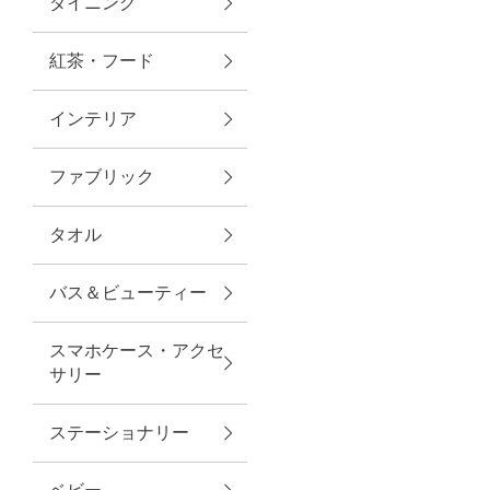
ダイニング
トラベルグッズ
紅茶・フード
インテリア
ランチ
ファブリック
バッグ
タオル
キッチン・ダイニング
バス＆ビューティー
ダイニング
スマホケース・アクセ
キッチン
サリー
インテリア
ステーショナリー
インテリア