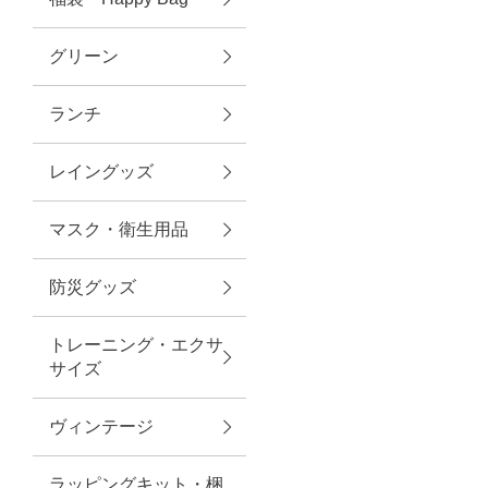
グリーン
アクセサリー
ランチ
ファッション雑貨
レイングッズ
ファッショングッズ
マスク・衛生用品
スマホケース・アクセサリー
防災グッズ
ポーチ
トレーニング・エクサ
サイズ
ステーショナリー
その他
ヴィンテージ
紅茶・フード
ラッピングキット・梱