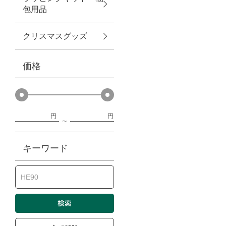
包用品
ベビー
クリスマスグッズ
WEB限定
価格
Outlet
円
円
防災グッズ・非常食
キーワード
トレーニング
ヴィンテージ