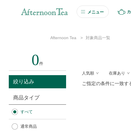
カ
メニュー
ギフト
Afternoon Tea
>
対象商品一覧
ギフト商品を探す
0
ソーシャルギフト
件
人気順
在庫あり
カタログギフト
絞り込み
ご指定の条件に一致す
プチギフト
商品タイプ
プチギフト
すべて
Afternoon Tea TEAROOM
通常商品