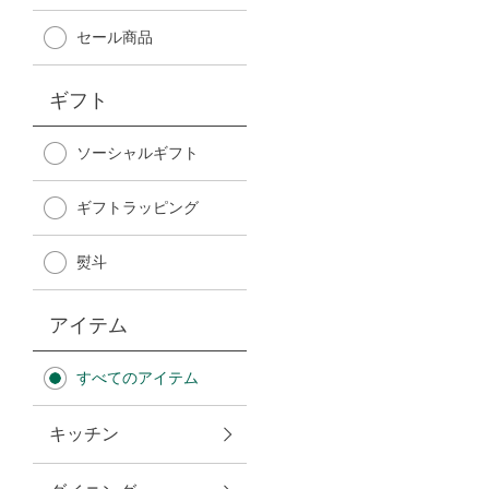
Afternoon Tea TEAROOM
セール商品
PICK UP ITEMS
ギフト
ハンディファン
ソーシャルギフト
ギフトラッピング
日傘
熨斗
保冷バッグ
アイテム
星空シリーズ
すべてのアイテム
無重力シリーズ
キッチン
バイヤーの「愛用品」