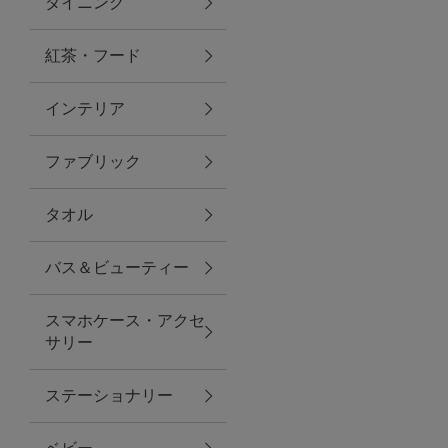
ダイニング
トラベルグッズ
紅茶・フード
インテリア
ランチ
ファブリック
バッグ
タオル
キッチン・ダイニング
バス＆ビューティー
ダイニング
スマホケース・アクセ
キッチン
サリー
インテリア
ステーショナリー
インテリア