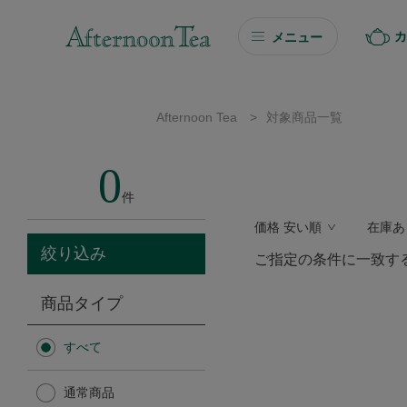
カ
メニュー
ギフト
Afternoon Tea
>
対象商品一覧
ギフト商品を探す
0
ソーシャルギフト
件
価格 安い順
在庫あ
カタログギフト
絞り込み
ご指定の条件に一致す
プチギフト
商品タイプ
プチギフト
すべて
Afternoon Tea TEAROOM
通常商品