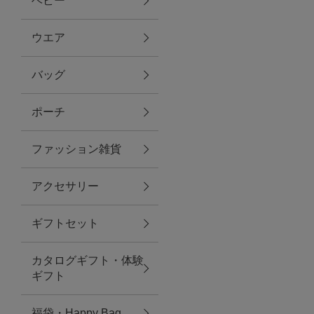
ベビー
ファブリック
ウエア
バッグ
グリーン
ポーチ
バス＆ビューティー
ファッション雑貨
バス＆ビューティー
アクセサリー
タオル
ギフトセット
ウエア＆バッグ
カタログギフト・体験
ウエア
ギフト
レイングッズ
福袋・Happy Bag