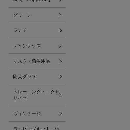
グリーン
アクセサリー
ランチ
ファッション雑貨
レイングッズ
ファッショングッズ
マスク・衛生用品
スマホケース・アクセサリー
防災グッズ
ポーチ
トレーニング・エクサ
サイズ
ステーショナリー
その他
ヴィンテージ
紅茶・フード
ラッピングキット・梱