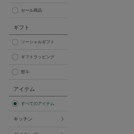
Afternoon Tea TEAROOM
セール商品
PICK UP ITEMS
ギフト
ハンディファン
ソーシャルギフト
ギフトラッピング
日傘
熨斗
保冷バッグ
アイテム
星空シリーズ
すべてのアイテム
無重力シリーズ
キッチン
バイヤーの「愛用品」