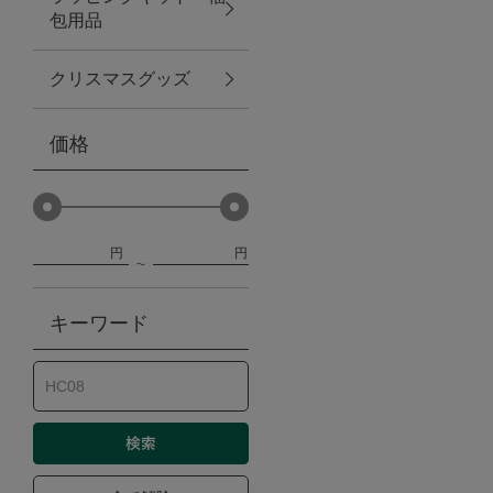
包用品
ベビー
クリスマスグッズ
WEB限定
価格
Outlet
円
円
防災グッズ・非常食
キーワード
トレーニング
ヴィンテージ