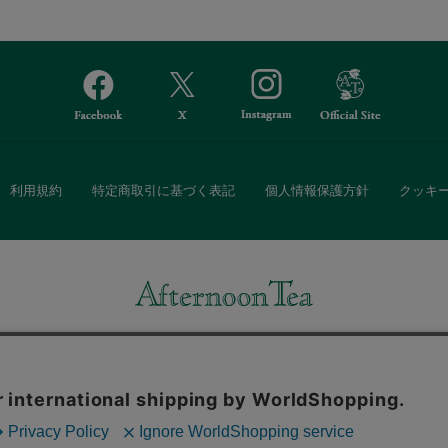
利用規約
特定商取引に基づく表記
個人情報保護方針
クッキ
Afternoon Tea(アフタヌーンティー)公式オンラインストアでは、
・ダイニングなどの生活雑貨、紅茶・焼き菓子など、毎日新商品をご用意し
また、ギフトセットなどギフトにぴったりの豊富な商品がラインナップ。
る相手の住所を知らなくても、SNSやメールで気軽にギフトを贈ることがで
「ソーシャルギフト」サービスもご提供しています。
。ボタンから同意の可否を選択してください。選