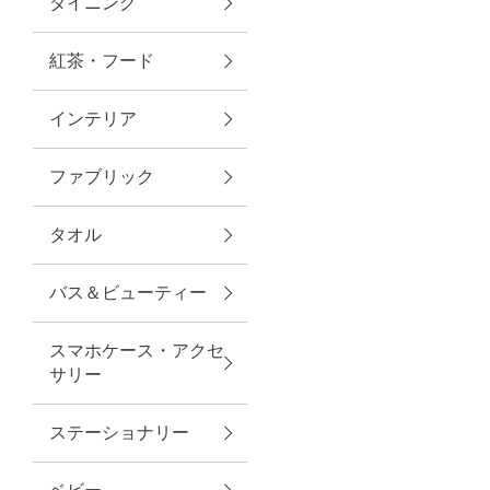
ダイニング
トラベルグッズ
紅茶・フード
インテリア
ランチ
ファブリック
バッグ
タオル
キッチン・ダイニング
バス＆ビューティー
ダイニング
スマホケース・アクセ
キッチン
サリー
インテリア
ステーショナリー
インテリア