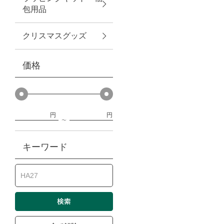
包用品
ベビー
クリスマスグッズ
WEB限定
価格
Outlet
円
円
防災グッズ・非常食
キーワード
トレーニング
ヴィンテージ