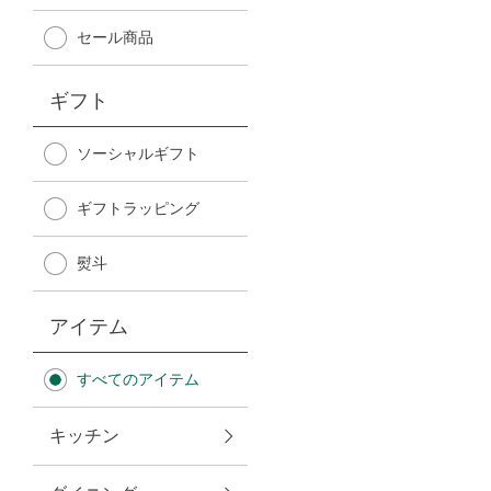
Afternoon Tea TEAROOM
セール商品
PICK UP ITEMS
ギフト
ハンディファン
ソーシャルギフト
ギフトラッピング
日傘
熨斗
保冷バッグ
アイテム
星空シリーズ
すべてのアイテム
無重力シリーズ
キッチン
バイヤーの「愛用品」