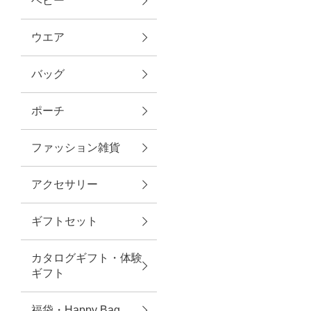
ベビー
ファブリック
ウエア
バッグ
グリーン
ポーチ
バス＆ビューティー
ファッション雑貨
バス＆ビューティー
アクセサリー
タオル
ギフトセット
ウエア＆バッグ
カタログギフト・体験
ウエア
ギフト
レイングッズ
福袋・Happy Bag