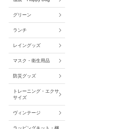
グリーン
アクセサリー
ランチ
ファッション雑貨
レイングッズ
ファッショングッズ
マスク・衛生用品
スマホケース・アクセサリー
防災グッズ
ポーチ
トレーニング・エクサ
サイズ
ステーショナリー
その他
ヴィンテージ
紅茶・フード
ラッピングキット・梱