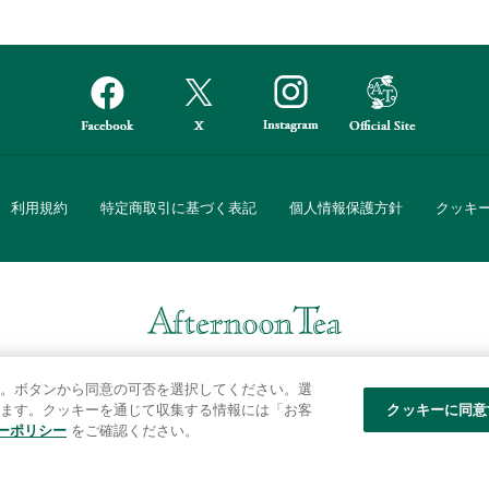
利用規約
特定商取引に基づく表記
個人情報保護方針
クッキ
Afternoon Tea(アフタヌーンティー)公式オンラインストアでは、
。ボタンから同意の可否を選択してください。選
・ダイニングなどの生活雑貨、紅茶・焼き菓子など、毎日新商品をご用意し
ます。クッキーを通じて収集する情報には「お客
クッキーに同意
ーポリシー
をご確認ください。
また、ギフトセットなどギフトにぴったりの豊富な商品がラインナップ。
る相手の住所を知らなくても、SNSやメールで気軽にギフトを贈ることがで
「ソーシャルギフト」サービスもご提供しています。