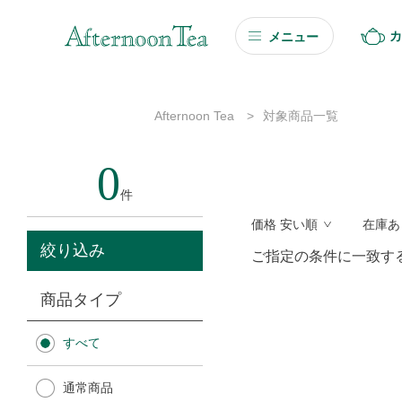
カ
メニュー
ギフト
Afternoon Tea
>
対象商品一覧
ギフト商品を探す
0
ソーシャルギフト
件
価格 安い順
在庫あ
カタログギフト
絞り込み
ご指定の条件に一致す
プチギフト
商品タイプ
プチギフト
すべて
Afternoon Tea TEAROOM
通常商品