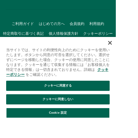
ご利用ガイド
はじめての方へ
会員規約
利用規約
特定商取引に基づく表記
個人情報保護方針
クッキーポリシー
採用情報
FAQ
お問い合わせ
当サイトでは、サイトの利便性向上のためにクッキーを使用い
たします。ボタンから同意の可否を選択してください。選択せ
ずにページを移動した場合、クッキーの使用に同意したことに
なります。クッキーを通じて収集する情報には「お客様個人を
特定できる情報」は一切含まれておりません。詳細は
クッキ
ーポリシー
をご確認ください。
クッキーに同意する
Afternoon Tea(アフタヌーンティー)公式オンラインストアで
は、
クッキーに同意しない
キッチン・ダイニングなどの生活雑貨、紅茶・焼き菓子など、
絞り込み
並び替え
毎日新商品をご用意しています。
Cookie 設定
また、ギフトセットなどギフトにぴったりの
豊富な商品がラインナップ。
贈る相手の住所を知らなくても、