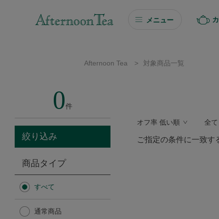
カ
メニュー
ギフト
Afternoon Tea
>
対象商品一覧
ギフト商品を探す
0
ソーシャルギフト
件
オフ率 低い順
全て
カタログギフト
絞り込み
ご指定の条件に一致す
プチギフト
商品タイプ
プチギフト
すべて
Afternoon Tea TEAROOM
通常商品