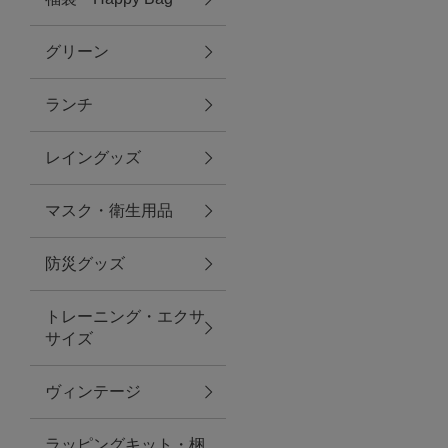
グリーン
アクセサリー
ランチ
ファッション雑貨
レイングッズ
ファッショングッズ
マスク・衛生用品
スマホケース・アクセサリー
防災グッズ
ポーチ
トレーニング・エクサ
サイズ
ステーショナリー
その他
ヴィンテージ
紅茶・フード
ラッピングキット・梱