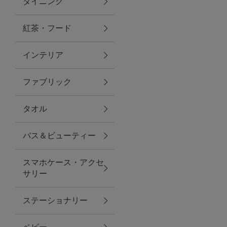
ダイニング
トラベルグッズ
紅茶・フード
インテリア
ランチ
ファブリック
バッグ
タオル
キッチン・ダイニング
バス＆ビューティー
ダイニング
スマホケース・アクセ
キッチン
サリー
インテリア
ステーショナリー
インテリア