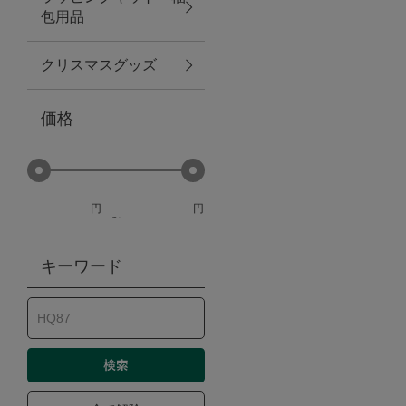
包用品
ベビー
クリスマスグッズ
WEB限定
価格
Outlet
円
円
防災グッズ・非常食
キーワード
トレーニング
ヴィンテージ