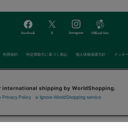
利用規約
特定商取引に基づく表記
個人情報保護方針
クッキ
Afternoon Tea(アフタヌーンティー)公式オンラインストアでは、
。ボタンから同意の可否を選択してください。選
・ダイニングなどの生活雑貨、紅茶・焼き菓子など、毎日新商品をご用意し
ます。クッキーを通じて収集する情報には「お客
クッキーに同意
ーポリシー
をご確認ください。
また、ギフトセットなどギフトにぴったりの豊富な商品がラインナップ。
る相手の住所を知らなくても、SNSやメールで気軽にギフトを贈ることがで
「ソーシャルギフト」サービスもご提供しています。