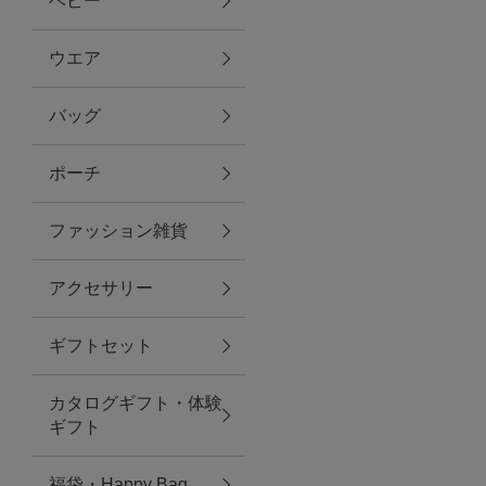
ベビー
ファブリック
ウエア
バッグ
グリーン
ポーチ
バス＆ビューティー
ファッション雑貨
バス＆ビューティー
アクセサリー
タオル
ギフトセット
ウエア＆バッグ
カタログギフト・体験
ウエア
ギフト
レイングッズ
福袋・Happy Bag