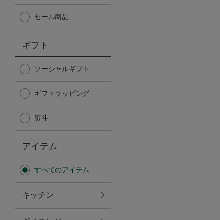
Afternoon Tea TEAROOM
セール商品
PICK UP ITEMS
ギフト
ハンディファン
ソーシャルギフト
ギフトラッピング
日傘
熨斗
保冷バッグ
アイテム
星空シリーズ
すべてのアイテム
無重力シリーズ
キッチン
バイヤーの「愛用品」