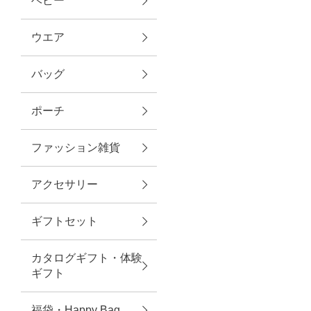
ベビー
ファブリック
ウエア
バッグ
グリーン
ポーチ
バス＆ビューティー
ファッション雑貨
バス＆ビューティー
アクセサリー
タオル
ギフトセット
ウエア＆バッグ
カタログギフト・体験
ウエア
ギフト
レイングッズ
福袋・Happy Bag