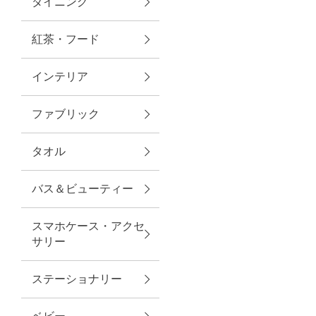
ダイニング
トラベルグッズ
紅茶・フード
インテリア
ランチ
ファブリック
バッグ
タオル
キッチン・ダイニング
バス＆ビューティー
ダイニング
スマホケース・アクセ
キッチン
サリー
インテリア
ステーショナリー
インテリア