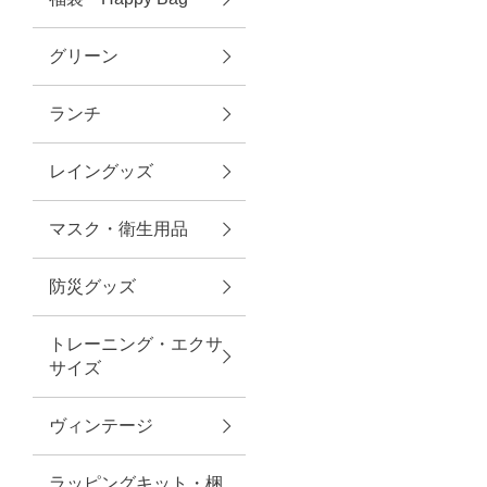
グリーン
アクセサリー
ランチ
ファッション雑貨
レイングッズ
ファッショングッズ
マスク・衛生用品
スマホケース・アクセサリー
防災グッズ
ポーチ
トレーニング・エクサ
サイズ
ステーショナリー
その他
ヴィンテージ
紅茶・フード
ラッピングキット・梱