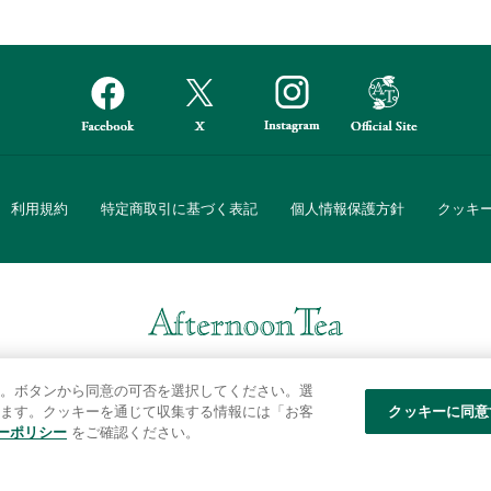
利用規約
特定商取引に基づく表記
個人情報保護方針
クッキ
Afternoon Tea(アフタヌーンティー)公式オンラインストアでは、
。ボタンから同意の可否を選択してください。選
・ダイニングなどの生活雑貨、紅茶・焼き菓子など、毎日新商品をご用意し
ます。クッキーを通じて収集する情報には「お客
クッキーに同意
ーポリシー
をご確認ください。
また、ギフトセットなどギフトにぴったりの豊富な商品がラインナップ。
る相手の住所を知らなくても、SNSやメールで気軽にギフトを贈ることがで
「ソーシャルギフト」サービスもご提供しています。