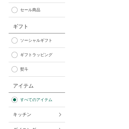
Afternoon Tea TEAROOM
セール商品
PICK UP ITEMS
ギフト
ハンディファン
ソーシャルギフト
ギフトラッピング
日傘
熨斗
保冷バッグ
アイテム
星空シリーズ
すべてのアイテム
無重力シリーズ
キッチン
バイヤーの「愛用品」