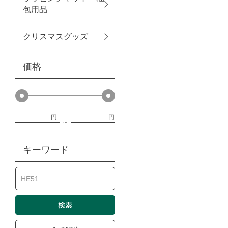
包用品
ベビー
クリスマスグッズ
WEB限定
価格
Outlet
円
円
防災グッズ・非常食
キーワード
トレーニング
ヴィンテージ