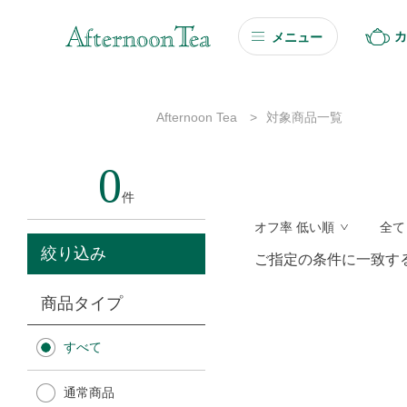
カ
メニュー
ギフト
Afternoon Tea
>
対象商品一覧
ギフト商品を探す
0
ソーシャルギフト
件
オフ率 低い順
全て
カタログギフト
絞り込み
ご指定の条件に一致す
プチギフト
商品タイプ
プチギフト
すべて
Afternoon Tea TEAROOM
通常商品