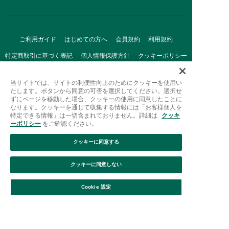
ご利用ガイド
はじめての方へ
会員規約
利用規約
特定商取引に基づく表記
個人情報保護方針
クッキーポリシー
採用情報
FAQ
お問い合わせ
当サイトでは、サイトの利便性向上のためにクッキーを使用い
たします。ボタンから同意の可否を選択してください。選択せ
ずにページを移動した場合、クッキーの使用に同意したことに
なります。クッキーを通じて収集する情報には「お客様個人を
特定できる情報」は一切含まれておりません。詳細は
クッキ
ーポリシー
をご確認ください。
クッキーに同意する
Afternoon Tea(アフタヌーンティー)公式オンラインストアで
は、
クッキーに同意しない
キッチン・ダイニングなどの生活雑貨、紅茶・焼き菓子など、
絞り込み
並び替え
毎日新商品をご用意しています。
Cookie 設定
また、ギフトセットなどギフトにぴったりの
豊富な商品がラインナップ。
贈る相手の住所を知らなくても、