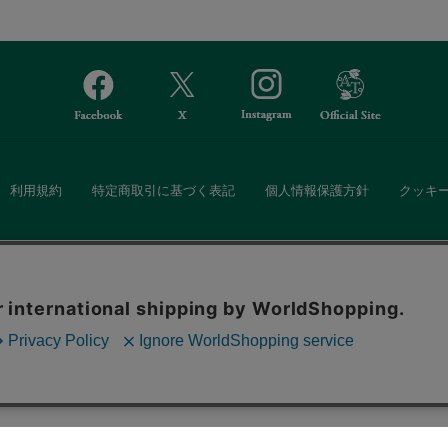
利用規約
特定商取引に基づく表記
個人情報保護方針
クッキ
Afternoon Tea(アフタヌーンティー)公式オンラインストアでは、
。ボタンから同意の可否を選択してください。選
・ダイニングなどの生活雑貨、紅茶・焼き菓子など、毎日新商品をご用意し
ます。クッキーを通じて収集する情報には「お客
クッキーに同意
ーポリシー
をご確認ください。
また、ギフトセットなどギフトにぴったりの豊富な商品がラインナップ。
る相手の住所を知らなくても、SNSやメールで気軽にギフトを贈ることがで
「ソーシャルギフト」サービスもご提供しています。