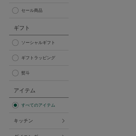
Afternoon Tea TEAROOM
セール商品
PICK UP ITEMS
ギフト
ハンディファン
ソーシャルギフト
ギフトラッピング
日傘
熨斗
保冷バッグ
アイテム
星空シリーズ
すべてのアイテム
無重力シリーズ
キッチン
バイヤーの「愛用品」