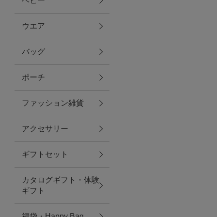
ベビー
ファブリック
ウエア
バッグ
グリーン
ポーチ
バス＆ビューティー
ファッション雑貨
バス＆ビューティー
アクセサリー
タオル
ギフトセット
ウエア＆バッグ
カタログギフト・体験
ウエア
ギフト
レイングッズ
福袋・Happy Bag