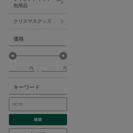
包用品
ベビー
クリスマスグッズ
WEB限定
価格
Outlet
円
円
防災グッズ・非常食
キーワード
トレーニング
ヴィンテージ