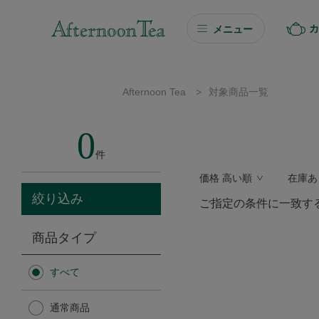
カ
メニュー
ギフト
Afternoon Tea
>
対象商品一覧
ギフト商品を探す
0
ソーシャルギフト
件
価格 高い順
在庫あ
カタログギフト
絞り込み
ご指定の条件に一致す
プチギフト
商品タイプ
プチギフト
すべて
Afternoon Tea TEAROOM
通常商品