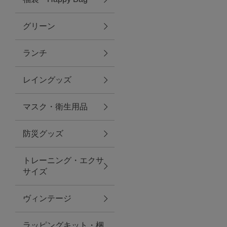
グリーン
アクセサリー
ランチ
ファッション雑貨
レイングッズ
ファッショングッズ
マスク・衛生用品
スマホケース・アクセサリー
防災グッズ
ポーチ
トレーニング・エクサ
サイズ
ステーショナリー
その他
ヴィンテージ
紅茶・フード
ラッピングキット・梱