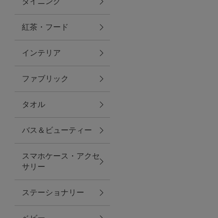
ダイニング
トラベルグッズ
紅茶・フード
インテリア
ランチ
ファブリック
バッグ
タオル
キッチン・ダイニング
バス＆ビューティー
ダイニング
スマホケース・アクセ
キッチン
サリー
インテリア
ステーショナリー
インテリア