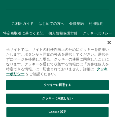
ご利用ガイド
はじめての方へ
会員規約
利用規約
特定商取引に基づく表記
個人情報保護方針
クッキーポリシー
採用情報
FAQ
お問い合わせ
当サイトでは、サイトの利便性向上のためにクッキーを使用い
たします。ボタンから同意の可否を選択してください。選択せ
ずにページを移動した場合、クッキーの使用に同意したことに
なります。クッキーを通じて収集する情報には「お客様個人を
特定できる情報」は一切含まれておりません。詳細は
クッキ
ーポリシー
をご確認ください。
クッキーに同意する
Afternoon Tea(アフタヌーンティー)公式オンラインストアで
は、
クッキーに同意しない
キッチン・ダイニングなどの生活雑貨、紅茶・焼き菓子など、
絞り込み
並び替え
毎日新商品をご用意しています。
Cookie 設定
また、ギフトセットなどギフトにぴったりの
豊富な商品がラインナップ。
贈る相手の住所を知らなくても、