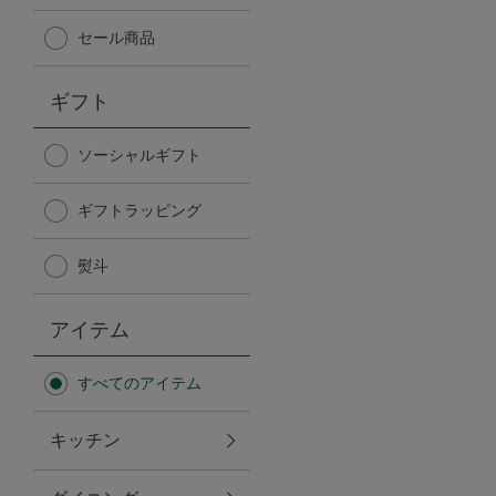
Afternoon Tea TEAROOM
セール商品
PICK UP ITEMS
ギフト
ハンディファン
ソーシャルギフト
ギフトラッピング
日傘
熨斗
保冷バッグ
アイテム
星空シリーズ
すべてのアイテム
無重力シリーズ
キッチン
バイヤーの「愛用品」