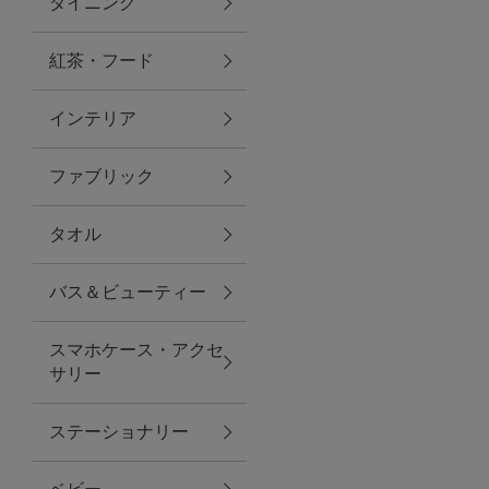
ダイニング
トラベルグッズ
紅茶・フード
インテリア
ランチ
ファブリック
バッグ
タオル
キッチン・ダイニング
バス＆ビューティー
ダイニング
スマホケース・アクセ
キッチン
サリー
インテリア
ステーショナリー
インテリア