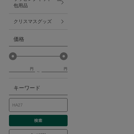
包用品
ベビー
クリスマスグッズ
WEB限定
価格
Outlet
円
円
防災グッズ・非常食
キーワード
トレーニング
ヴィンテージ