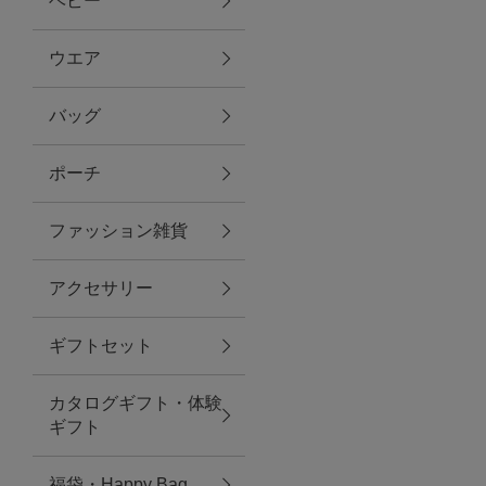
ベビー
ファブリック
ウエア
バッグ
グリーン
ポーチ
バス＆ビューティー
ファッション雑貨
バス＆ビューティー
アクセサリー
タオル
ギフトセット
ウエア＆バッグ
カタログギフト・体験
ウエア
ギフト
レイングッズ
福袋・Happy Bag