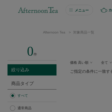
カ
メニュー
ギフト
Afternoon Tea
>
対象商品一覧
ギフト商品を探す
0
ソーシャルギフト
件
価格 高い順
全て
カタログギフト
絞り込み
ご指定の条件に一致す
プチギフト
商品タイプ
プチギフト
すべて
Afternoon Tea TEAROOM
通常商品