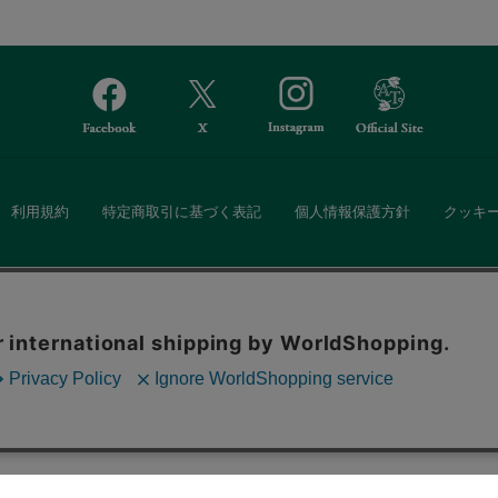
利用規約
特定商取引に基づく表記
個人情報保護方針
クッキ
Afternoon Tea(アフタヌーンティー)公式オンラインストアでは、
。ボタンから同意の可否を選択してください。選
・ダイニングなどの生活雑貨、紅茶・焼き菓子など、毎日新商品をご用意し
ます。クッキーを通じて収集する情報には「お客
クッキーに同意
ーポリシー
をご確認ください。
また、ギフトセットなどギフトにぴったりの豊富な商品がラインナップ。
る相手の住所を知らなくても、SNSやメールで気軽にギフトを贈ることがで
「ソーシャルギフト」サービスもご提供しています。