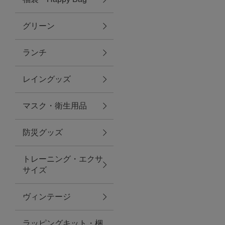
グリーン
アクセサリー
ランチ
ファッション雑貨
レイングッズ
ファッショングッズ
マスク・衛生用品
スマホケース・アクセサリー
防災グッズ
ポーチ
トレーニング・エクサ
サイズ
ステーショナリー
その他
ヴィンテージ
紅茶・フード
ラッピングキット・梱