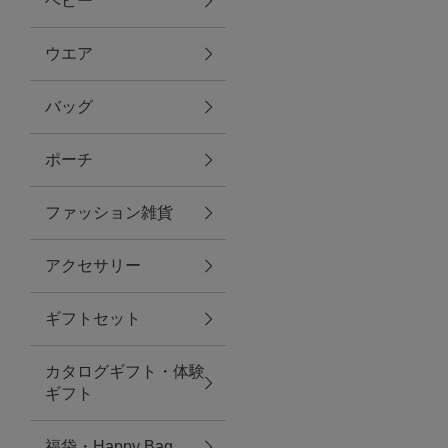
ベビー
ファブリック
ウエア
バッグ
グリーン
ポーチ
バス＆ビューティー
ファッション雑貨
バス＆ビューティー
アクセサリー
タオル
ギフトセット
ウエア＆バッグ
カタログギフト・体験
ウエア
ギフト
レイングッズ
福袋・Happy Bag