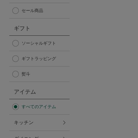
Afternoon Tea TEAROOM
セール商品
PICK UP ITEMS
ギフト
ハンディファン
ソーシャルギフト
ギフトラッピング
日傘
熨斗
保冷バッグ
アイテム
星空シリーズ
すべてのアイテム
無重力シリーズ
キッチン
バイヤーの「愛用品」