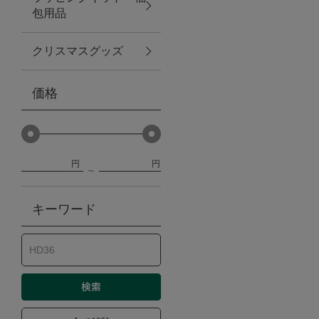
包用品
ベビー
クリスマスグッズ
WEB限定
価格
Outlet
円
円
防災グッズ・非常食
キーワード
トレーニング
ヴィンテージ