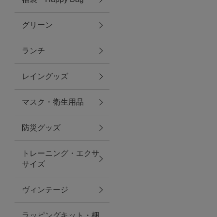
グリーン
アクセサリー
ランチ
ファッション雑貨
レイングッズ
ファッショングッズ
マスク・衛生用品
スマホケース・アクセサリー
防災グッズ
ポーチ
トレーニング・エクサ
サイズ
ステーショナリー
その他
ヴィンテージ
紅茶・フード
ラッピングキット・梱