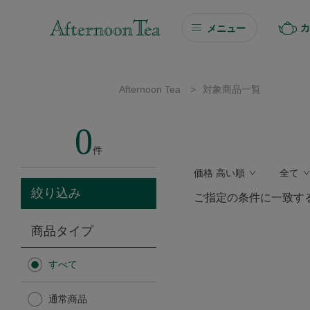
カ
メニュー
ギフト
Afternoon Tea
>
対象商品一覧
ギフト商品を探す
0
ソーシャルギフト
件
価格 高い順
全て
カタログギフト
絞り込み
ご指定の条件に一致す
プチギフト
商品タイプ
プチギフト
すべて
Afternoon Tea TEAROOM
通常商品