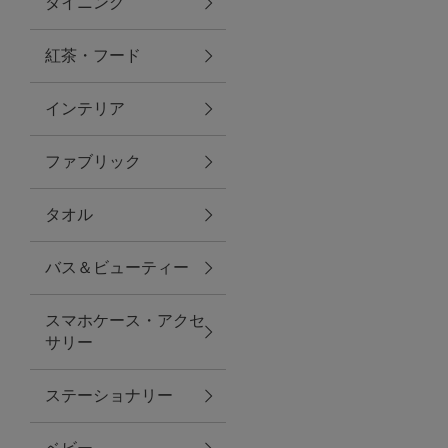
ダイニング
トラベルグッズ
紅茶・フード
インテリア
ランチ
ファブリック
バッグ
タオル
キッチン・ダイニング
バス＆ビューティー
ダイニング
スマホケース・アクセ
キッチン
サリー
インテリア
ステーショナリー
インテリア