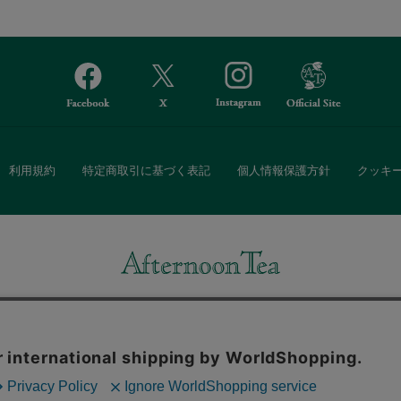
利用規約
特定商取引に基づく表記
個人情報保護方針
クッキ
Afternoon Tea(アフタヌーンティー)公式オンラインストアでは、
・ダイニングなどの生活雑貨、紅茶・焼き菓子など、毎日新商品をご用意し
また、ギフトセットなどギフトにぴったりの豊富な商品がラインナップ。
る相手の住所を知らなくても、SNSやメールで気軽にギフトを贈ることがで
「ソーシャルギフト」サービスもご提供しています。
。ボタンから同意の可否を選択してください。選