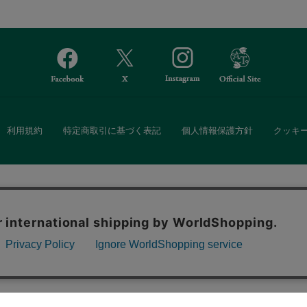
利用規約
特定商取引に基づく表記
個人情報保護方針
クッキ
Afternoon Tea(アフタヌーンティー)公式オンラインストアでは、
。ボタンから同意の可否を選択してください。選
・ダイニングなどの生活雑貨、紅茶・焼き菓子など、毎日新商品をご用意し
ます。クッキーを通じて収集する情報には「お客
クッキーに同意
ーポリシー
をご確認ください。
また、ギフトセットなどギフトにぴったりの豊富な商品がラインナップ。
る相手の住所を知らなくても、SNSやメールで気軽にギフトを贈ることがで
「ソーシャルギフト」サービスもご提供しています。