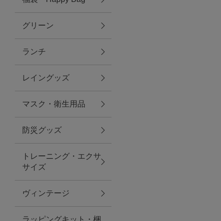
グリーン
アクセサリー
ランチ
ファッション雑貨
レイングッズ
ファッショングッズ
マスク・衛生用品
スマホケース・アクセサリー
防災グッズ
ポーチ
トレーニング・エクサ
サイズ
ステーショナリー
その他
ヴィンテージ
紅茶・フード
ラッピングキット・梱