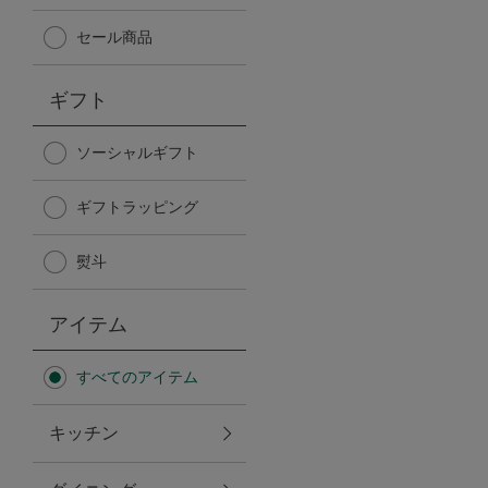
Afternoon Tea TEAROOM
セール商品
PICK UP ITEMS
ギフト
ハンディファン
ソーシャルギフト
ギフトラッピング
日傘
熨斗
保冷バッグ
アイテム
星空シリーズ
すべてのアイテム
無重力シリーズ
キッチン
バイヤーの「愛用品」