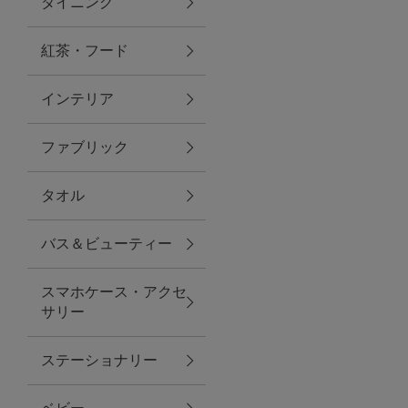
ダイニング
トラベルグッズ
紅茶・フード
インテリア
ランチ
ファブリック
バッグ
タオル
キッチン・ダイニング
バス＆ビューティー
ダイニング
スマホケース・アクセ
キッチン
サリー
インテリア
ステーショナリー
インテリア