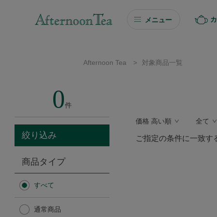
カ
メニュー
ギフト
Afternoon Tea
>
対象商品一覧
ギフト商品を探す
0
ソーシャルギフト
件
価格 高い順
全て
カタログギフト
絞り込み
ご指定の条件に一致す
プチギフト
商品タイプ
プチギフト
すべて
Afternoon Tea TEAROOM
通常商品