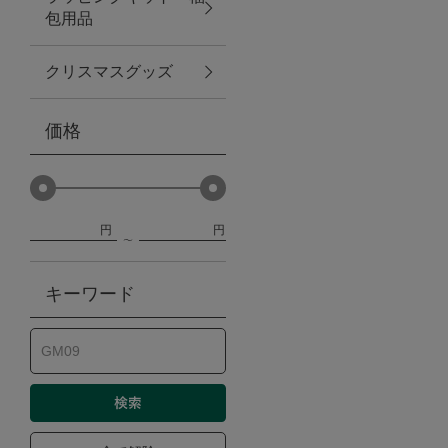
包用品
ベビー
クリスマスグッズ
WEB限定
価格
Outlet
円
円
防災グッズ・非常食
キーワード
トレーニング
ヴィンテージ