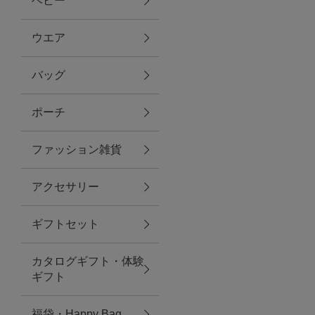
ベビー
ファブリック
ウエア
バッグ
グリーン
ポーチ
バス＆ビューティー
ファッション雑貨
バス＆ビューティー
アクセサリー
タオル
ギフトセット
ウエア＆バッグ
カタログギフト・体験
ウエア
ギフト
レイングッズ
福袋・Happy Bag