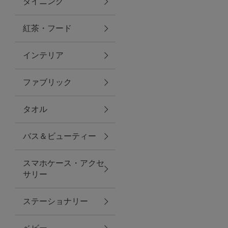
ダイニング
トラベルグッズ
紅茶・フード
インテリア
ランチ
ファブリック
バッグ
タオル
キッチン・ダイニング
バス＆ビューティー
ダイニング
スマホケース・アクセ
キッチン
サリー
インテリア
ステーショナリー
インテリア