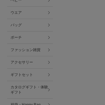
ベビー
ファブリック
ウエア
バッグ
グリーン
ポーチ
バス＆ビューティー
ファッション雑貨
バス＆ビューティー
アクセサリー
タオル
ギフトセット
ウエア＆バッグ
カタログギフト・体験
ウエア
ギフト
レイングッズ
福袋・Happy Bag