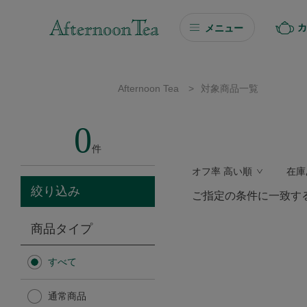
カ
メニュー
ギフト
Afternoon Tea
>
対象商品一覧
ギフト商品を探す
0
ソーシャルギフト
件
オフ率 高い順
在庫
カタログギフト
絞り込み
ご指定の条件に一致す
プチギフト
商品タイプ
プチギフト
すべて
Afternoon Tea TEAROOM
通常商品