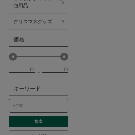
包用品
ベビー
クリスマスグッズ
WEB限定
価格
Outlet
円
円
防災グッズ・非常食
キーワード
トレーニング
ヴィンテージ