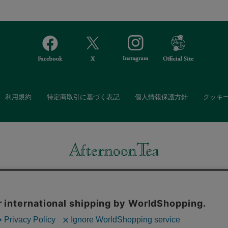
利用規約
特定商取引に基づく表記
個人情報保護方針
クッキ
Afternoon Tea(アフタヌーンティー)公式オンラインストアでは、
・ダイニングなどの生活雑貨、紅茶・焼き菓子など、毎日新商品をご用意し
また、ギフトセットなどギフトにぴったりの豊富な商品がラインナップ。
る相手の住所を知らなくても、SNSやメールで気軽にギフトを贈ることがで
「ソーシャルギフト」サービスもご提供しています。
。ボタンから同意の可否を選択してください。選