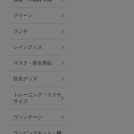
グリーン
アクセサリー
ランチ
ファッション雑貨
レイングッズ
ファッショングッズ
マスク・衛生用品
スマホケース・アクセサリー
防災グッズ
ポーチ
トレーニング・エクサ
サイズ
ステーショナリー
その他
ヴィンテージ
紅茶・フード
ラッピングキット・梱