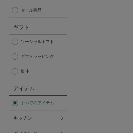
Afternoon Tea TEAROOM
セール商品
PICK UP ITEMS
ギフト
ハンディファン
ソーシャルギフト
ギフトラッピング
日傘
熨斗
保冷バッグ
アイテム
星空シリーズ
すべてのアイテム
無重力シリーズ
キッチン
バイヤーの「愛用品」