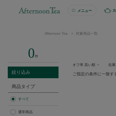
カ
メニュー
ギフト
Afternoon Tea
>
対象商品一覧
ギフト商品を探す
0
ソーシャルギフト
件
オフ率 高い順
在庫
カタログギフト
絞り込み
ご指定の条件に一致す
プチギフト
商品タイプ
プチギフト
すべて
Afternoon Tea TEAROOM
通常商品