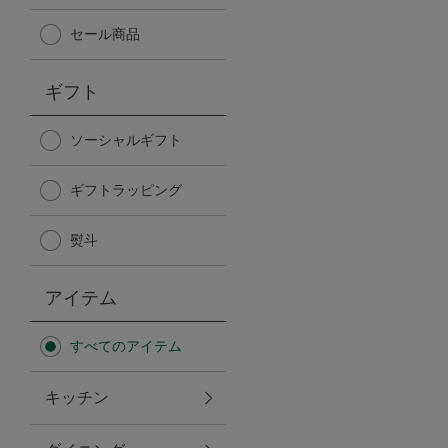
Afternoon Tea TEAROOM
セール商品
PICK UP ITEMS
ギフト
ハンディファン
ソーシャルギフト
ギフトラッピング
日傘
熨斗
保冷バッグ
アイテム
星空シリーズ
すべてのアイテム
無重力シリーズ
キッチン
バイヤーの「愛用品」