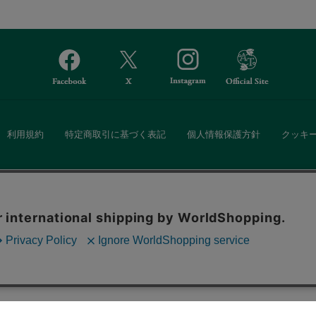
利用規約
特定商取引に基づく表記
個人情報保護方針
クッキ
Afternoon Tea(アフタヌーンティー)公式オンラインストアでは、
。ボタンから同意の可否を選択してください。選
・ダイニングなどの生活雑貨、紅茶・焼き菓子など、毎日新商品をご用意し
ます。クッキーを通じて収集する情報には「お客
クッキーに同意
ーポリシー
をご確認ください。
また、ギフトセットなどギフトにぴったりの豊富な商品がラインナップ。
る相手の住所を知らなくても、SNSやメールで気軽にギフトを贈ることがで
「ソーシャルギフト」サービスもご提供しています。