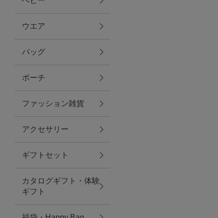
ベビー
ファブリック
ウエア
バッグ
グリーン
ポーチ
バス＆ビューティー
ファッション雑貨
バス＆ビューティー
アクセサリー
タオル
ギフトセット
ウエア＆バッグ
カタログギフト・体験
ウエア
ギフト
レイングッズ
福袋・Happy Bag