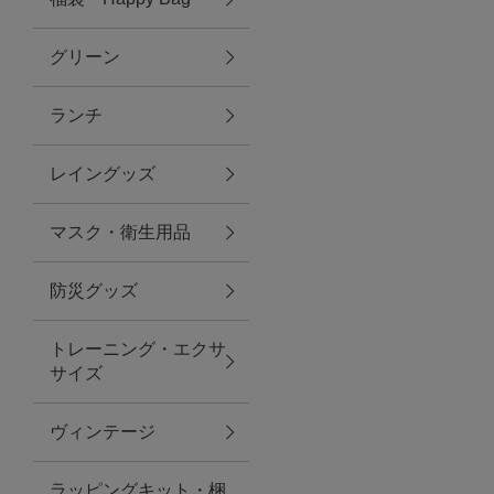
グリーン
アクセサリー
ランチ
ファッション雑貨
レイングッズ
ファッショングッズ
マスク・衛生用品
スマホケース・アクセサリー
防災グッズ
ポーチ
トレーニング・エクサ
サイズ
ステーショナリー
その他
ヴィンテージ
紅茶・フード
ラッピングキット・梱