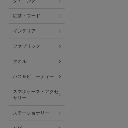
ダイニング
トラベルグッズ
紅茶・フード
インテリア
ランチ
ファブリック
バッグ
タオル
キッチン・ダイニング
バス＆ビューティー
ダイニング
スマホケース・アクセ
キッチン
サリー
インテリア
ステーショナリー
インテリア