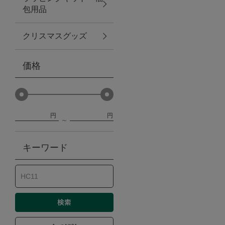
包用品
ベビー
クリスマスグッズ
WEB限定
価格
Outlet
円
円
防災グッズ・非常食
キーワード
トレーニング
ヴィンテージ