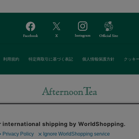
利用規約
特定商取引に基づく表記
個人情報保護方針
クッキ
Afternoon Tea(アフタヌーンティー)公式オンラインストアでは、
・ダイニングなどの生活雑貨、紅茶・焼き菓子など、毎日新商品をご用意し
また、ギフトセットなどギフトにぴったりの豊富な商品がラインナップ。
る相手の住所を知らなくても、SNSやメールで気軽にギフトを贈ることがで
「ソーシャルギフト」サービスもご提供しています。
。ボタンから同意の可否を選択してください。選