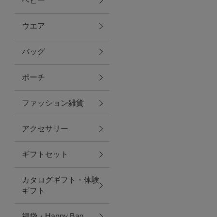
ベビー
ファブリック
ウエア
バッグ
グリーン
ポーチ
バス＆ビューティー
ファッション雑貨
バス＆ビューティー
アクセサリー
タオル
ギフトセット
ウエア＆バッグ
カタログギフト・体験
ウエア
ギフト
レイングッズ
福袋・Happy Bag