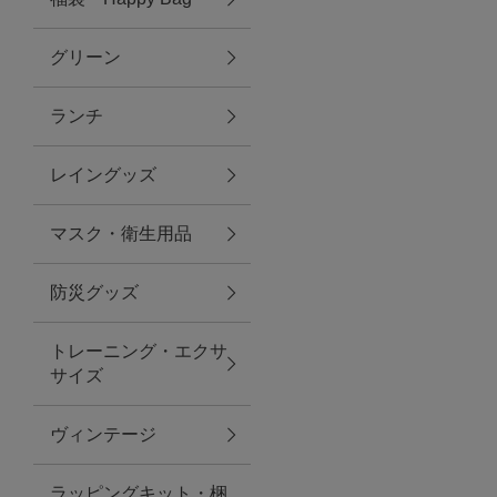
グリーン
アクセサリー
ランチ
ファッション雑貨
レイングッズ
ファッショングッズ
マスク・衛生用品
スマホケース・アクセサリー
防災グッズ
ポーチ
トレーニング・エクサ
サイズ
ステーショナリー
その他
ヴィンテージ
紅茶・フード
ラッピングキット・梱