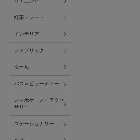
ダイニング
トラベルグッズ
紅茶・フード
インテリア
ランチ
ファブリック
バッグ
タオル
キッチン・ダイニング
バス＆ビューティー
ダイニング
スマホケース・アクセ
キッチン
サリー
インテリア
ステーショナリー
インテリア