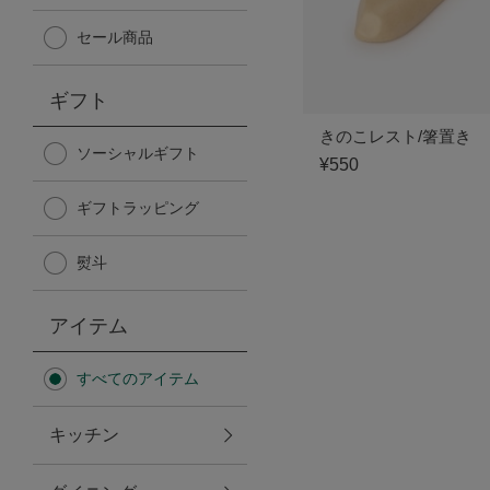
Afternoon Tea TEAROOM
セール商品
PICK UP ITEMS
ギフト
きのこレスト/箸置き
ハンディファン
ソーシャルギフト
¥550
ギフトラッピング
日傘
熨斗
保冷バッグ
アイテム
星空シリーズ
すべてのアイテム
無重力シリーズ
キッチン
バイヤーの「愛用品」