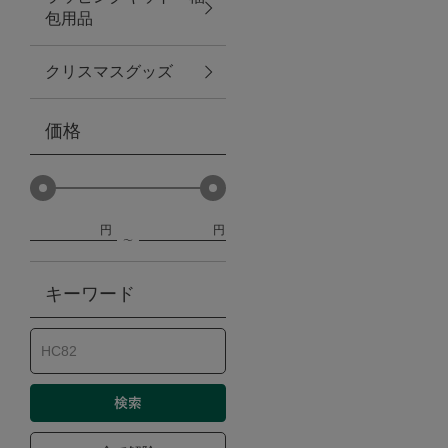
包用品
ベビー
クリスマスグッズ
WEB限定
価格
Outlet
円
円
防災グッズ・非常食
キーワード
トレーニング
ヴィンテージ