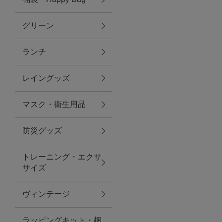
グリーン
アクセサリー
ランチ
ファッション雑貨
レイングッズ
ファッショングッズ
マスク・衛生用品
スマホケース・アクセサリー
防災グッズ
ポーチ
トレーニング・エクサ
サイズ
ステーショナリー
その他
ヴィンテージ
紅茶・フード
ラッピングキット・梱