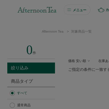
カ
メニュー
ギフト
Afternoon Tea
>
対象商品一覧
ギフト商品を探す
0
ソーシャルギフト
件
価格 安い順
在庫あ
カタログギフト
絞り込み
ご指定の条件に一致す
プチギフト
商品タイプ
プチギフト
すべて
Afternoon Tea TEAROOM
通常商品