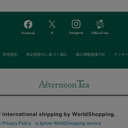
利用規約
特定商取引に基づく表記
個人情報保護方針
クッキ
Afternoon Tea(アフタヌーンティー)公式オンラインストアでは、
・ダイニングなどの生活雑貨、紅茶・焼き菓子など、毎日新商品をご用意し
また、ギフトセットなどギフトにぴったりの豊富な商品がラインナップ。
る相手の住所を知らなくても、SNSやメールで気軽にギフトを贈ることがで
「ソーシャルギフト」サービスもご提供しています。
。ボタンから同意の可否を選択してください。選