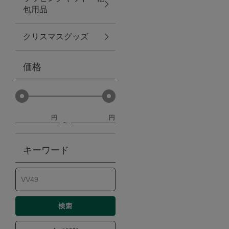
包用品
ベビー
クリスマスグッズ
WEB限定
価格
Outlet
円
円
防災グッズ・非常食
キーワード
トレーニング
ヴィンテージ