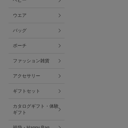
ベビー
ファブリック
ウエア
バッグ
グリーン
ポーチ
バス＆ビューティー
ファッション雑貨
バス＆ビューティー
アクセサリー
タオル
ギフトセット
ウエア＆バッグ
カタログギフト・体験
ウエア
ギフト
レイングッズ
福袋・Happy Bag