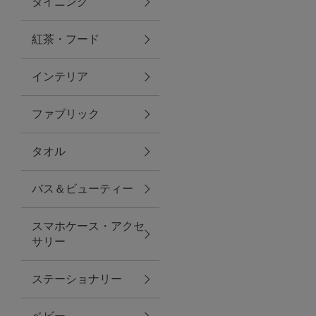
ダイニング
トラベルグッズ
紅茶・フード
インテリア
ランチ
ファブリック
バッグ
タオル
キッチン・ダイニング
バス＆ビューティー
ダイニング
スマホケース・アクセ
キッチン
サリー
インテリア
ステーショナリー
インテリア