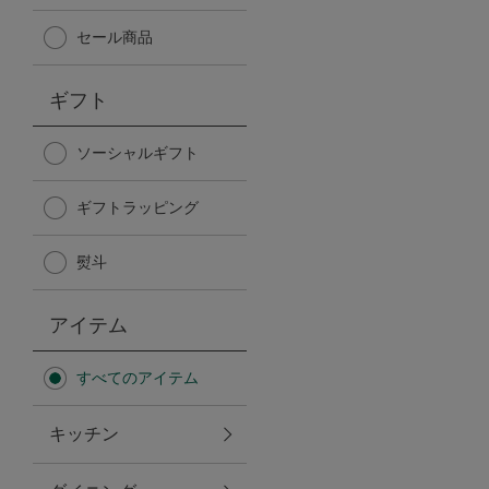
Afternoon Tea TEAROOM
セール商品
PICK UP ITEMS
ギフト
ハンディファン
ソーシャルギフト
ギフトラッピング
日傘
熨斗
保冷バッグ
アイテム
星空シリーズ
すべてのアイテム
無重力シリーズ
キッチン
バイヤーの「愛用品」