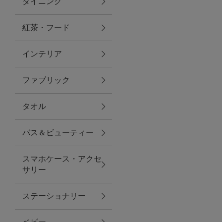
ダイニング
トラベルグッズ
紅茶・フード
インテリア
ランチ
ファブリック
バッグ
タオル
キッチン・ダイニング
バス＆ビューティー
ダイニング
スマホケース・アクセ
キッチン
サリー
インテリア
ステーショナリー
インテリア