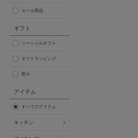
Afternoon Tea TEAROOM
セール商品
PICK UP ITEMS
ギフト
ハンディファン
ソーシャルギフト
ギフトラッピング
日傘
熨斗
保冷バッグ
アイテム
星空シリーズ
すべてのアイテム
無重力シリーズ
キッチン
バイヤーの「愛用品」