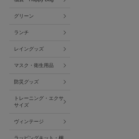
グリーン
アクセサリー
ランチ
ファッション雑貨
レイングッズ
ファッショングッズ
マスク・衛生用品
スマホケース・アクセサリー
防災グッズ
ポーチ
トレーニング・エクサ
サイズ
ステーショナリー
その他
ヴィンテージ
紅茶・フード
ラッピングキット・梱