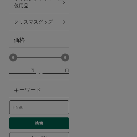
包用品
ベビー
クリスマスグッズ
WEB限定
価格
Outlet
円
円
防災グッズ・非常食
キーワード
トレーニング
ヴィンテージ