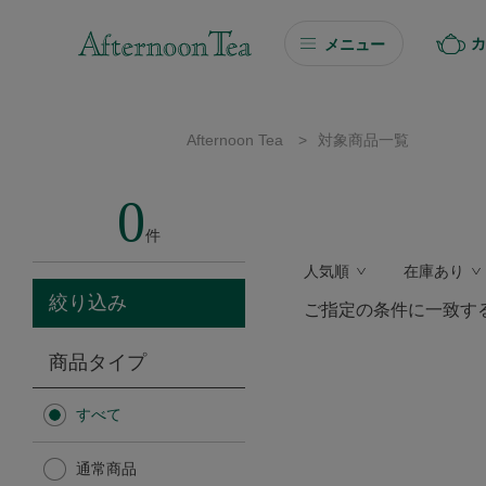
カ
メニュー
ギフト
Afternoon Tea
>
対象商品一覧
ギフト商品を探す
0
ソーシャルギフト
件
人気順
在庫あり
カタログギフト
絞り込み
ご指定の条件に一致す
プチギフト
商品タイプ
プチギフト
すべて
Afternoon Tea TEAROOM
通常商品