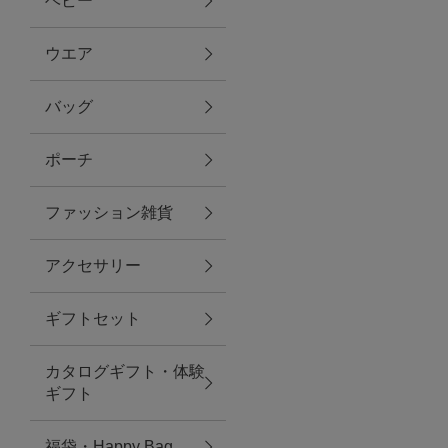
ベビー
ファブリック
ウエア
バッグ
グリーン
ポーチ
バス＆ビューティー
ファッション雑貨
バス＆ビューティー
アクセサリー
タオル
ギフトセット
ウエア＆バッグ
カタログギフト・体験
ウエア
ギフト
レイングッズ
福袋・Happy Bag