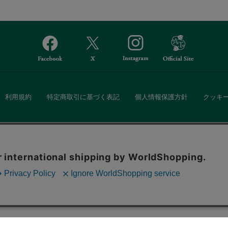
利用規約
特定商取引に基づく表記
個人情報保護方針
クッキ
Afternoon Tea(アフタヌーンティー)公式オンラインストアでは、
。ボタンから同意の可否を選択してください。選
・ダイニングなどの生活雑貨、紅茶・焼き菓子など、毎日新商品をご用意し
ます。クッキーを通じて収集する情報には「お客
クッキーに同意
ーポリシー
をご確認ください。
また、ギフトセットなどギフトにぴったりの豊富な商品がラインナップ。
る相手の住所を知らなくても、SNSやメールで気軽にギフトを贈ることがで
「ソーシャルギフト」サービスもご提供しています。