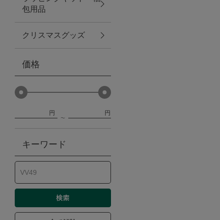
包用品
ベビー
クリスマスグッズ
WEB限定
価格
Outlet
円
円
防災グッズ・非常食
キーワード
トレーニング
ヴィンテージ