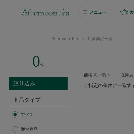
カ
メニュー
ギフト
Afternoon Tea
>
対象商品一覧
ギフト商品を探す
0
ソーシャルギフト
件
価格 高い順
在庫あ
カタログギフト
絞り込み
ご指定の条件に一致す
プチギフト
商品タイプ
プチギフト
すべて
Afternoon Tea TEAROOM
通常商品