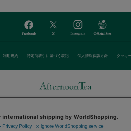
利用規約
特定商取引に基づく表記
個人情報保護方針
クッキ
Afternoon Tea(アフタヌーンティー)公式オンラインストアでは、
・ダイニングなどの生活雑貨、紅茶・焼き菓子など、毎日新商品をご用意し
また、ギフトセットなどギフトにぴったりの豊富な商品がラインナップ。
る相手の住所を知らなくても、SNSやメールで気軽にギフトを贈ることがで
「ソーシャルギフト」サービスもご提供しています。
。ボタンから同意の可否を選択してください。選