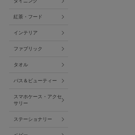
ダイニング
トラベルグッズ
紅茶・フード
インテリア
ランチ
ファブリック
バッグ
タオル
キッチン・ダイニング
バス＆ビューティー
ダイニング
スマホケース・アクセ
キッチン
サリー
インテリア
ステーショナリー
インテリア