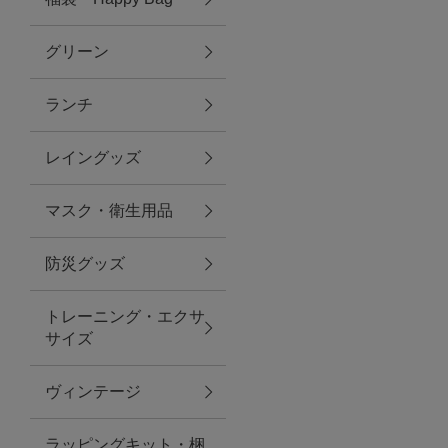
グリーン
アクセサリー
ランチ
ファッション雑貨
レイングッズ
ファッショングッズ
マスク・衛生用品
スマホケース・アクセサリー
防災グッズ
ポーチ
トレーニング・エクサ
サイズ
ステーショナリー
その他
ヴィンテージ
紅茶・フード
ラッピングキット・梱