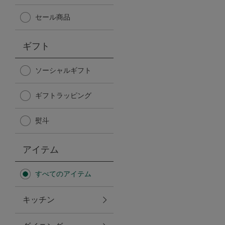
Afternoon Tea TEAROOM
セール商品
PICK UP ITEMS
ギフト
ハンディファン
ソーシャルギフト
ギフトラッピング
日傘
熨斗
保冷バッグ
アイテム
星空シリーズ
すべてのアイテム
無重力シリーズ
キッチン
バイヤーの「愛用品」