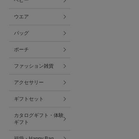
ベビー
ファブリック
ウエア
バッグ
グリーン
ポーチ
バス＆ビューティー
ファッション雑貨
バス＆ビューティー
アクセサリー
タオル
ギフトセット
ウエア＆バッグ
カタログギフト・体験
ウエア
ギフト
レイングッズ
福袋・Happy Bag