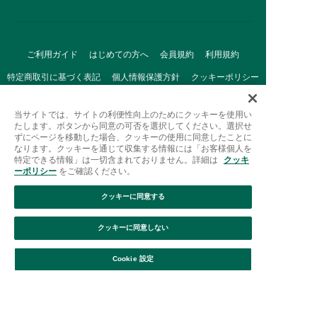
ご利用ガイド
はじめての方へ
会員規約
利用規約
特定商取引に基づく表記
個人情報保護方針
クッキーポリシー
採用情報
FAQ
お問い合わせ
当サイトでは、サイトの利便性向上のためにクッキーを使用い
たします。ボタンから同意の可否を選択してください。選択せ
ずにページを移動した場合、クッキーの使用に同意したことに
なります。クッキーを通じて収集する情報には「お客様個人を
特定できる情報」は一切含まれておりません。詳細は
クッキ
ーポリシー
をご確認ください。
クッキーに同意する
Afternoon Tea(アフタヌーンティー)公式オンラインストアで
は、
クッキーに同意しない
キッチン・ダイニングなどの生活雑貨、紅茶・焼き菓子など、
絞り込み
並び替え
毎日新商品をご用意しています。
Cookie 設定
また、ギフトセットなどギフトにぴったりの
豊富な商品がラインナップ。
贈る相手の住所を知らなくても、