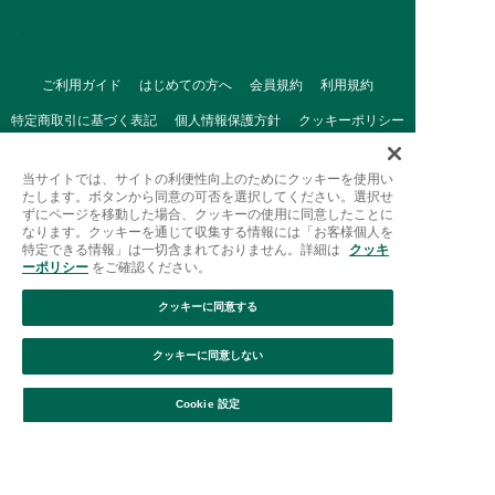
ご利用ガイド
はじめての方へ
会員規約
利用規約
特定商取引に基づく表記
個人情報保護方針
クッキーポリシー
採用情報
FAQ
お問い合わせ
当サイトでは、サイトの利便性向上のためにクッキーを使用い
たします。ボタンから同意の可否を選択してください。選択せ
ずにページを移動した場合、クッキーの使用に同意したことに
なります。クッキーを通じて収集する情報には「お客様個人を
特定できる情報」は一切含まれておりません。詳細は
クッキ
ーポリシー
をご確認ください。
クッキーに同意する
Afternoon Tea(アフタヌーンティー)公式オンラインストアで
は、
クッキーに同意しない
キッチン・ダイニングなどの生活雑貨、紅茶・焼き菓子など、
絞り込み
並び替え
毎日新商品をご用意しています。
Cookie 設定
また、ギフトセットなどギフトにぴったりの
豊富な商品がラインナップ。
贈る相手の住所を知らなくても、