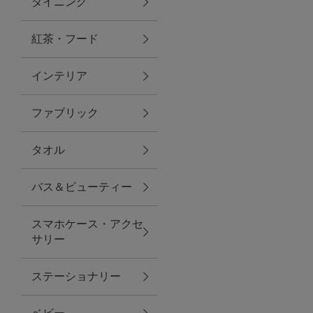
ダイニング
トラベルグッズ
紅茶・フード
インテリア
ランチ
ファブリック
バッグ
タオル
キッチン・ダイニング
バス＆ビューティー
ダイニング
スマホケース・アクセ
キッチン
サリー
インテリア
ステーショナリー
インテリア