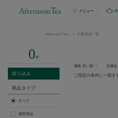
カ
メニュー
ギフト
Afternoon Tea
>
対象商品一覧
ギフト商品を探す
0
ソーシャルギフト
件
価格 安い順
在庫あ
カタログギフト
絞り込み
ご指定の条件に一致す
プチギフト
商品タイプ
プチギフト
すべて
Afternoon Tea TEAROOM
通常商品