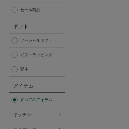
Afternoon Tea TEAROOM
セール商品
PICK UP ITEMS
ギフト
ハンディファン
ソーシャルギフト
ギフトラッピング
日傘
熨斗
保冷バッグ
アイテム
星空シリーズ
すべてのアイテム
無重力シリーズ
キッチン
バイヤーの「愛用品」