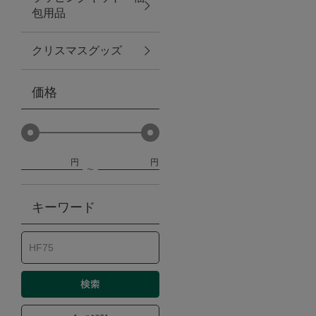
包用品
ベビー
クリスマスグッズ
WEB限定
価格
Outlet
円
円
防災グッズ・非常食
キーワード
トレーニング
ヴィンテージ