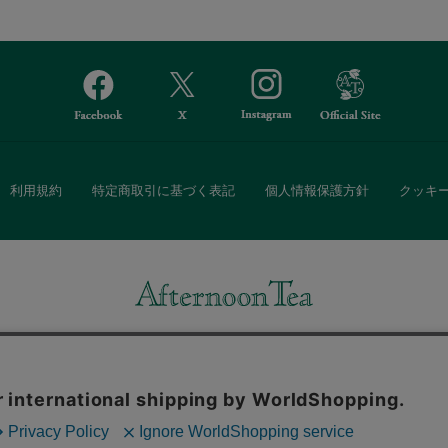
利用規約
特定商取引に基づく表記
個人情報保護方針
クッキ
Afternoon Tea(アフタヌーンティー)公式オンラインストアでは、
・ダイニングなどの生活雑貨、紅茶・焼き菓子など、毎日新商品をご用意し
また、ギフトセットなどギフトにぴったりの豊富な商品がラインナップ。
る相手の住所を知らなくても、SNSやメールで気軽にギフトを贈ることがで
「ソーシャルギフト」サービスもご提供しています。
。ボタンから同意の可否を選択してください。選