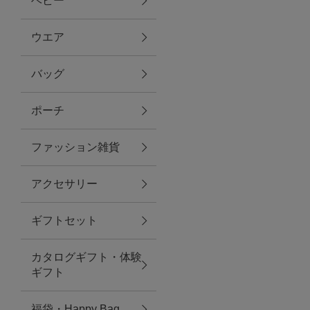
ベビー
ファブリック
ウエア
バッグ
グリーン
ポーチ
バス＆ビューティー
ファッション雑貨
バス＆ビューティー
アクセサリー
タオル
ギフトセット
ウエア＆バッグ
カタログギフト・体験
ウエア
ギフト
レイングッズ
福袋・Happy Bag