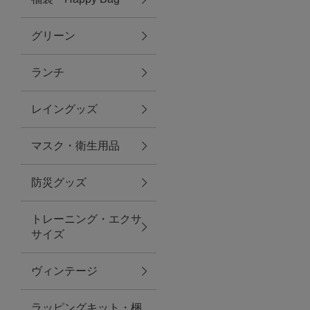
グリーン
アクセサリー
ランチ
ファッション雑貨
レイングッズ
ファッショングッズ
マスク・衛生用品
スマホケース・アクセサリー
防災グッズ
ポーチ
トレーニング・エクサ
サイズ
ステーショナリー
その他
ヴィンテージ
紅茶・フード
ラッピングキット・梱