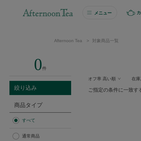
カ
メニュー
ギフト
Afternoon Tea
>
対象商品一覧
ギフト商品を探す
0
ソーシャルギフト
件
オフ率 高い順
在庫
カタログギフト
絞り込み
ご指定の条件に一致す
プチギフト
商品タイプ
プチギフト
すべて
Afternoon Tea TEAROOM
通常商品