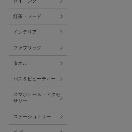
ダイニング
トラベルグッズ
紅茶・フード
インテリア
ランチ
ファブリック
バッグ
タオル
キッチン・ダイニング
バス＆ビューティー
ダイニング
スマホケース・アクセ
キッチン
サリー
インテリア
ステーショナリー
インテリア