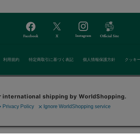
利用規約
特定商取引に基づく表記
個人情報保護方針
クッキ
Afternoon Tea(アフタヌーンティー)公式オンラインストアでは、
。ボタンから同意の可否を選択してください。選
・ダイニングなどの生活雑貨、紅茶・焼き菓子など、毎日新商品をご用意し
ます。クッキーを通じて収集する情報には「お客
クッキーに同意
ーポリシー
をご確認ください。
また、ギフトセットなどギフトにぴったりの豊富な商品がラインナップ。
る相手の住所を知らなくても、SNSやメールで気軽にギフトを贈ることがで
「ソーシャルギフト」サービスもご提供しています。