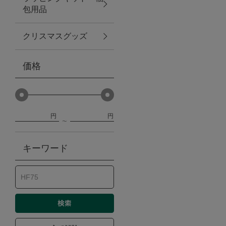
包用品
ベビー
クリスマスグッズ
WEB限定
価格
Outlet
円
円
防災グッズ・非常食
キーワード
トレーニング
ヴィンテージ