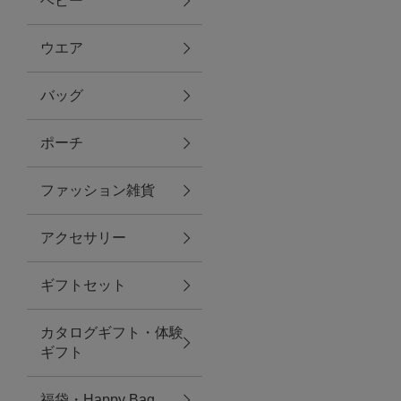
ベビー
ファブリック
ウエア
バッグ
グリーン
ポーチ
バス＆ビューティー
ファッション雑貨
バス＆ビューティー
アクセサリー
タオル
ギフトセット
ウエア＆バッグ
カタログギフト・体験
ウエア
ギフト
レイングッズ
福袋・Happy Bag