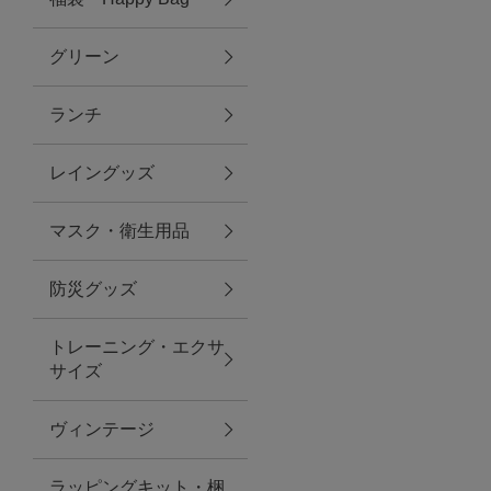
グリーン
アクセサリー
ランチ
ファッション雑貨
レイングッズ
ファッショングッズ
マスク・衛生用品
スマホケース・アクセサリー
防災グッズ
ポーチ
トレーニング・エクサ
サイズ
ステーショナリー
その他
ヴィンテージ
紅茶・フード
ラッピングキット・梱