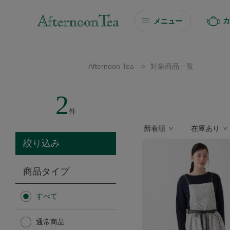
カ
メニュー
ギフト
Afternoon Tea
>
対象商品一覧
ギフト商品を探す
2
ソーシャルギフト
件
新着順
在庫あり
カタログギフト
絞り込み
プチギフト
商品タイプ
プチギフト
すべて
Afternoon Tea TEAROOM
通常商品