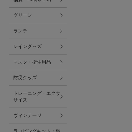
グリーン
アクセサリー
ランチ
ファッション雑貨
レイングッズ
ファッショングッズ
マスク・衛生用品
スマホケース・アクセサリー
防災グッズ
ポーチ
トレーニング・エクサ
サイズ
ステーショナリー
その他
ヴィンテージ
紅茶・フード
ラッピングキット・梱