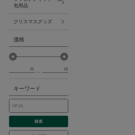
包用品
ベビー
クリスマスグッズ
WEB限定
価格
Outlet
円
円
防災グッズ・非常食
キーワード
トレーニング
ヴィンテージ