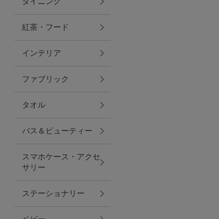
ダイニング
トラベルグッズ
紅茶・フード
インテリア
ランチ
ファブリック
バッグ
タオル
キッチン・ダイニング
バス＆ビューティー
ダイニング
スマホケース・アクセ
キッチン
サリー
インテリア
ステーショナリー
インテリア