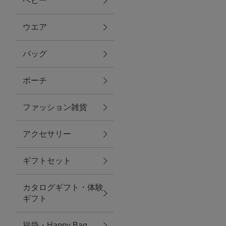
ベビー
ファブリック
ウエア
バッグ
グリーン
ポーチ
バス＆ビューティー
ファッション雑貨
バス＆ビューティー
アクセサリー
タオル
ギフトセット
ウエア＆バッグ
カタログギフト・体験
ウエア
ギフト
レイングッズ
福袋・Happy Bag