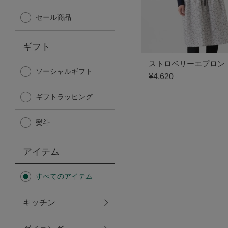
Afternoon Tea TEAROOM
セール商品
PICK UP ITEMS
ギフト
ストロベリーエプロン
ハンディファン
ソーシャルギフト
¥4,620
ギフトラッピング
日傘
熨斗
保冷バッグ
アイテム
星空シリーズ
すべてのアイテム
無重力シリーズ
キッチン
バイヤーの「愛用品」