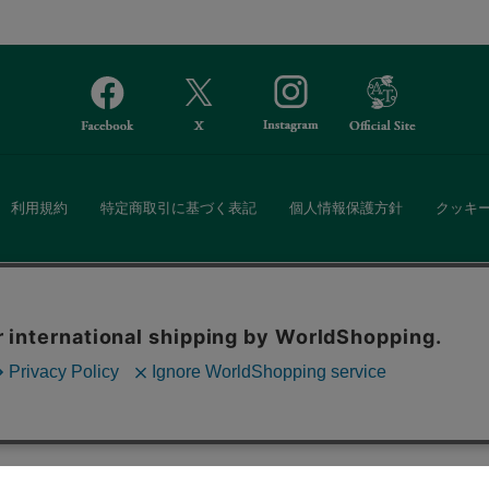
利用規約
特定商取引に基づく表記
個人情報保護方針
クッキ
Afternoon Tea(アフタヌーンティー)公式オンラインストアでは、
。ボタンから同意の可否を選択してください。選
・ダイニングなどの生活雑貨、紅茶・焼き菓子など、毎日新商品をご用意し
ます。クッキーを通じて収集する情報には「お客
クッキーに同意
ーポリシー
をご確認ください。
また、ギフトセットなどギフトにぴったりの豊富な商品がラインナップ。
る相手の住所を知らなくても、SNSやメールで気軽にギフトを贈ることがで
「ソーシャルギフト」サービスもご提供しています。