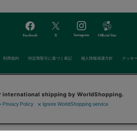
利用規約
特定商取引に基づく表記
個人情報保護方針
クッキ
Afternoon Tea(アフタヌーンティー)公式オンラインストアでは、
。ボタンから同意の可否を選択してください。選
・ダイニングなどの生活雑貨、紅茶・焼き菓子など、毎日新商品をご用意し
ます。クッキーを通じて収集する情報には「お客
クッキーに同意
ーポリシー
をご確認ください。
また、ギフトセットなどギフトにぴったりの豊富な商品がラインナップ。
る相手の住所を知らなくても、SNSやメールで気軽にギフトを贈ることがで
「ソーシャルギフト」サービスもご提供しています。