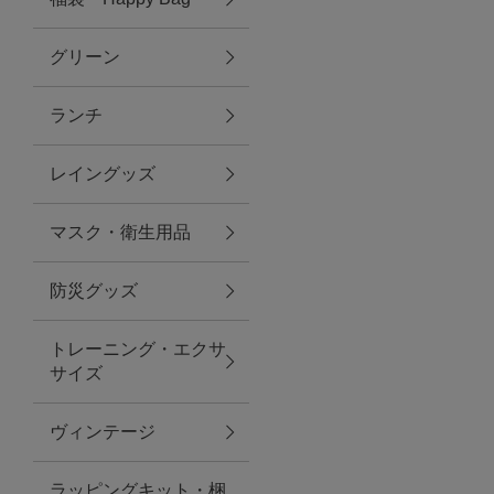
グリーン
アクセサリー
ランチ
ファッション雑貨
レイングッズ
ファッショングッズ
マスク・衛生用品
スマホケース・アクセサリー
防災グッズ
ポーチ
トレーニング・エクサ
サイズ
ステーショナリー
その他
ヴィンテージ
紅茶・フード
ラッピングキット・梱