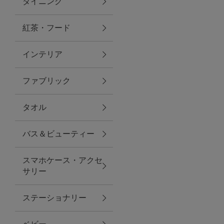
ダイニング
トラベルグッズ
紅茶・フード
インテリア
ランチ
ファブリック
バッグ
タオル
キッチン・ダイニング
バス＆ビューティー
ダイニング
スマホケース・アクセ
キッチン
サリー
インテリア
ステーショナリー
インテリア