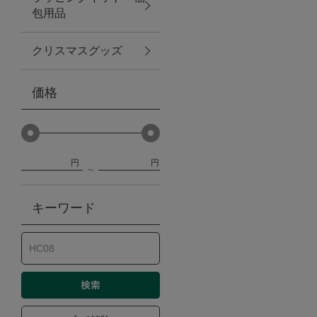
包用品
ベビー
クリスマスグッズ
WEB限定
価格
Outlet
円
円
防災グッズ・非常食
キーワード
トレーニング
ヴィンテージ