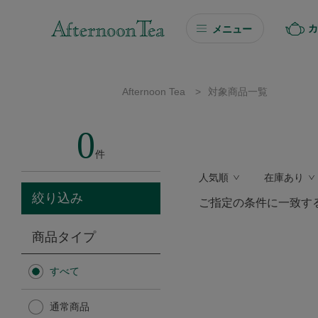
カ
メニュー
ギフト
Afternoon Tea
>
対象商品一覧
ギフト商品を探す
0
ソーシャルギフト
件
人気順
在庫あり
カタログギフト
絞り込み
ご指定の条件に一致す
プチギフト
商品タイプ
プチギフト
すべて
Afternoon Tea TEAROOM
通常商品