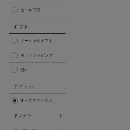
Afternoon Tea TEAROOM
セール商品
PICK UP ITEMS
ギフト
ハンディファン
ソーシャルギフト
ギフトラッピング
日傘
熨斗
保冷バッグ
アイテム
星空シリーズ
すべてのアイテム
無重力シリーズ
キッチン
バイヤーの「愛用品」