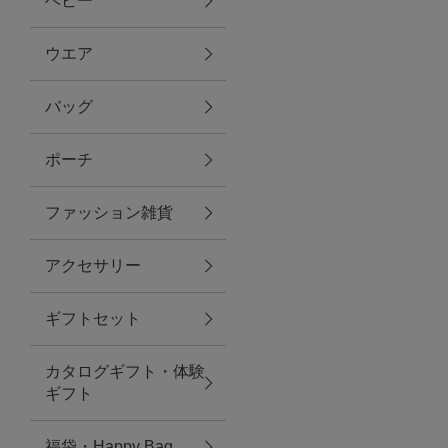
ベビー
ファブリック
ウエア
バッグ
グリーン
ポーチ
バス＆ビューティー
ファッション雑貨
バス＆ビューティー
アクセサリー
タオル
ギフトセット
ウエア＆バッグ
カタログギフト・体験
ウエア
ギフト
レイングッズ
福袋・Happy Bag