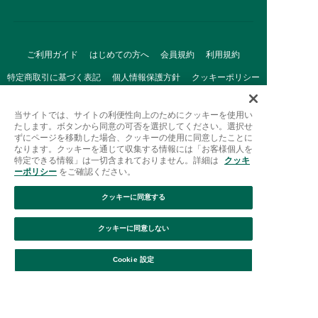
ご利用ガイド
はじめての方へ
会員規約
利用規約
特定商取引に基づく表記
個人情報保護方針
クッキーポリシー
採用情報
FAQ
お問い合わせ
当サイトでは、サイトの利便性向上のためにクッキーを使用い
たします。ボタンから同意の可否を選択してください。選択せ
ずにページを移動した場合、クッキーの使用に同意したことに
なります。クッキーを通じて収集する情報には「お客様個人を
特定できる情報」は一切含まれておりません。詳細は
クッキ
ーポリシー
をご確認ください。
クッキーに同意する
Afternoon Tea(アフタヌーンティー)公式オンラインストアで
は、
クッキーに同意しない
キッチン・ダイニングなどの生活雑貨、紅茶・焼き菓子など、
絞り込み
並び替え
毎日新商品をご用意しています。
Cookie 設定
また、ギフトセットなどギフトにぴったりの
豊富な商品がラインナップ。
贈る相手の住所を知らなくても、