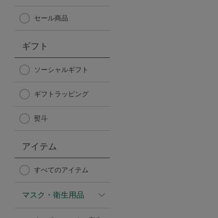
Afternoon Tea TEAROOM
セール商品
PICK UP ITEMS
ギフト
ハンディファン
ソーシャルギフト
日傘
ギフトラッピング
熨斗
保冷バッグ
アイテム
星空シリーズ
すべてのアイテム
無重力シリーズ
マスク・衛生用品
バイヤーの「愛用品」