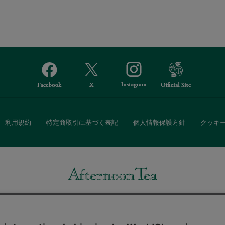
利用規約
特定商取引に基づく表記
個人情報保護方針
クッキ
Afternoon Tea(アフタヌーンティー)公式オンラインストアでは、
・ダイニングなどの生活雑貨、紅茶・焼き菓子など、毎日新商品をご用意し