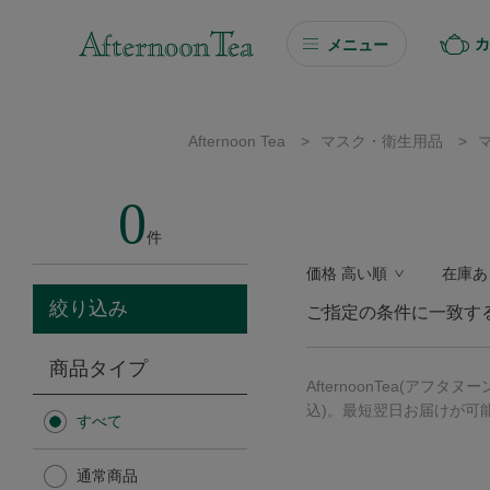
カ
メニュー
ギフト
Afternoon Tea
>
マスク・衛生用品
>
ギフト商品を探す
0
ソーシャルギフト
件
価格 高い順
在庫あ
カタログギフト
絞り込み
ご指定の条件に一致す
プチギフト
商品タイプ
AfternoonTea(
プチギフト
込)。最短翌日お届けが可
すべて
Afternoon Tea TEAROOM
通常商品