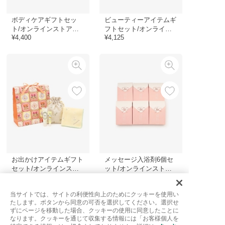
ボディケアギフトセッ
ビューティーアイテムギ
ト/オンラインストア限
フトセット/オンライン
¥4,400
¥4,125
定
ストア限定
お出かけアイテムギフト
メッセージ入浴剤6個セ
セット/オンラインスト
ット/オンラインストア
¥4,620
¥3,300
ア限定
限定
当サイトでは、サイトの利便性向上のためにクッキーを使用い
たします。ボタンから同意の可否を選択してください。選択せ
ずにページを移動した場合、クッキーの使用に同意したことに
なります。クッキーを通じて収集する情報には「お客様個人を