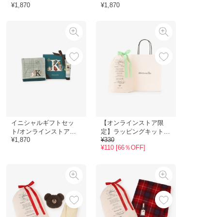
¥1,870
¥1,870
定
定
イニシャルギフトセッ
【オンラインストア限
ト/オンラインストア限
定】ラッピングキットコ
¥1,870
¥330
定
ットンバッグSセット
¥110 [66％OFF]