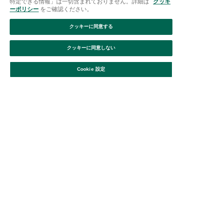
特定できる情報」は一切含まれておりません。詳細は
クッキ
ーポリシー
をご確認ください。
クッキーに同意する
クッキーに同意しない
絞り込み
並び替え
Cookie 設定
フラワージュエリーミニ
フラワージュエリーミニ
タオル10枚セット/オン
タオル10枚セット/オン
¥6,999
¥6,999
ラインストア限定
ラインストア限定
フラワージュエリーミニ
タオル10枚セット/オン