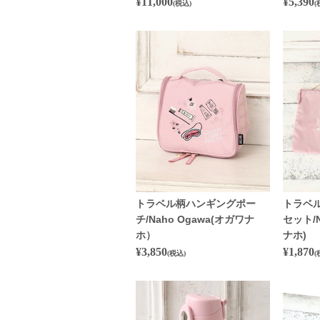
¥11,000
¥5,390
(税込)
(
トラベル柄ハンギングポー
トラベ
チ/Naho Ogawa(オガワナ
セット/N
ホ）
ナホ)
¥3,850
¥1,870
(税込)
(